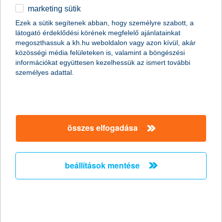
marketing sütik
egyéb
Ezek a sütik segítenek abban, hogy személyre szabott, a
látogató érdeklődési körének megfelelő ajánlatainkat
English
megoszthassuk a kh.hu weboldalon vagy azon kívül, akár
közösségi média felületeken is, valamint a böngészési
információkat együttesen kezelhessük az ismert további
személyes adattal.
összes elfogadása
(kép forrása: pixabay)
A kissé száraz, változékony klímájú Magyarországról nézve a
beállítások mentése
tengerpart mindig távoli, egzotikus tájakat idéz fel a
képzeletünkben, pedig nem kell feltétlenül olyan messzire
utaznunk egy kis fürdőzésért. A francia Riviéra, az Adria partjai,
a mediterrán térség vagy éppen Görögország, utazás
szempontjából pont olyan idilli lehet, mint a Karib-térség