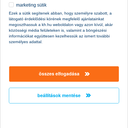
marketing sütik
egyéb
összes cikk megjelenítése
Ezek a sütik segítenek abban, hogy személyre szabott, a
látogató érdeklődési körének megfelelő ajánlatainkat
English
megoszthassuk a kh.hu weboldalon vagy azon kívül, akár
közösségi média felületeken is, valamint a böngészési
információkat együttesen kezelhessük az ismert további
személyes adattal.
Előző
Következő
utolsó →
összes elfogadása
beállítások mentése