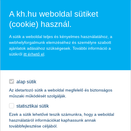
A kh.hu weboldal sütiket
(cookie) használ.
hasznos biztosítási
A sütik a weboldal teljes és kényelmes használatához, a
tippek
webhelyforgalmunk elemzéséhez és személyre szabott
ajánlatok adásához szükségesek. További információ a
sütikről
itt érhető el
.
hitelek
találd meg könnyedén, ami Neked szól
napi pénzügyek
alap sütik
Az idetartozó sütik a weboldal megfelelő és biztonságos
élethelyzet kiválasztása
megtakarítások
műszaki működését szolgálják.
statisztikai sütik
biztosítások
termék kategória kiválasztása
Ezek a sütik lehetővé teszik számunkra, hogy a weboldal
használatáról információkat kaphassunk annak
digitális bankolás
továbbfejlesztése céljából.