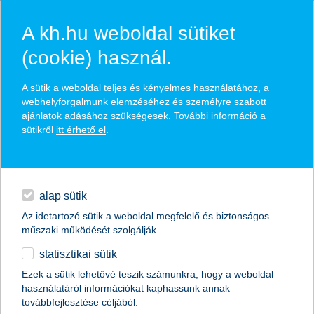
A kh.hu weboldal sütiket
(cookie) használ.
hasznos pénzügyi tippek
A sütik a weboldal teljes és kényelmes használatához, a
webhelyforgalmunk elemzéséhez és személyre szabott
ajánlatok adásához szükségesek. További információ a
sütikről
itt érhető el
.
találd meg könnyedén, ami Neked szól
hitelek
napi pénzügyek
élethelyzet kiválasztása
alap sütik
Az idetartozó sütik a weboldal megfelelő és biztonságos
megtakarítások
műszaki működését szolgálják.
termék kategória kiválasztása
statisztikai sütik
biztosítások
Ezek a sütik lehetővé teszik számunkra, hogy a weboldal
használatáról információkat kaphassunk annak
digitális bankolás
továbbfejlesztése céljából.
összes cikk megjelenítése