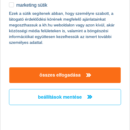
marketing sütik
egyéb
Ezek a sütik segítenek abban, hogy személyre szabott, a
látogató érdeklődési körének megfelelő ajánlatainkat
English
megoszthassuk a kh.hu weboldalon vagy azon kívül, akár
közösségi média felületeken is, valamint a böngészési
információkat együttesen kezelhessük az ismert további
személyes adattal.
Előző
Következő
utolsó →
összes elfogadása
beállítások mentése