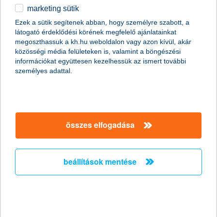
marketing sütik
egyéb
Ezek a sütik segítenek abban, hogy személyre szabott, a
látogató érdeklődési körének megfelelő ajánlatainkat
English
megoszthassuk a kh.hu weboldalon vagy azon kívül, akár
közösségi média felületeken is, valamint a böngészési
információkat együttesen kezelhessük az ismert további
személyes adattal.
összes elfogadása
Mivel rengeteg háziállat kerül azért menhelyre, mert a gazdáik
már nem engedhetik meg maguknak az eltartásukat, kérünk
téged, hogy alaposan gondold át, ha egy szeretetre vágyó
élőlénnyel gyarapítod a családod.
beállítások mentése
Az alábbi kiadásokkal kell számolnod:
Orvosi költségek
Étkeztetés
Utazás, kozmetika, felszerelés, egyéb költségek