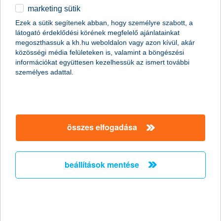
marketing sütik
egyéb
összes cikk megjelenítése
Ezek a sütik segítenek abban, hogy személyre szabott, a
látogató érdeklődési körének megfelelő ajánlatainkat
English
megoszthassuk a kh.hu weboldalon vagy azon kívül, akár
közösségi média felületeken is, valamint a böngészési
információkat együttesen kezelhessük az ismert további
személyes adattal.
Előző
Következő
utolsó →
összes elfogadása
beállítások mentése