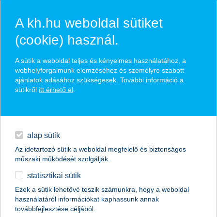
A kh.hu weboldal sütiket
(cookie) használ.
hasznos biztosítási
A sütik a weboldal teljes és kényelmes használatához, a
tippek
webhelyforgalmunk elemzéséhez és személyre szabott
ajánlatok adásához szükségesek. További információ a
sütikről
itt érhető el
.
hitelek
találd meg könnyedén, ami Neked szól
napi pénzügyek
alap sütik
Az idetartozó sütik a weboldal megfelelő és biztonságos
élethelyzet kiválasztása
megtakarítások
műszaki működését szolgálják.
statisztikai sütik
biztosítások
termék kategória kiválasztása
Ezek a sütik lehetővé teszik számunkra, hogy a weboldal
használatáról információkat kaphassunk annak
digitális bankolás
továbbfejlesztése céljából.