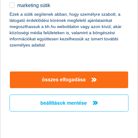
marketing sütik
egyéb
Ezek a sütik segítenek abban, hogy személyre szabott, a
látogató érdeklődési körének megfelelő ajánlatainkat
English
megoszthassuk a kh.hu weboldalon vagy azon kívül, akár
közösségi média felületeken is, valamint a böngészési
információkat együttesen kezelhessük az ismert további
személyes adattal.
összes elfogadása
beállítások mentése
kattints a képre a nagyobb méret érdekében
Többek között a balesetek számának csökkentése, az
üzemanyag-fogyasztás mérséklése és a közlekedési morál