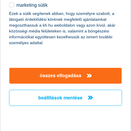
marketing sütik
egyéb
Ezek a sütik segítenek abban, hogy személyre szabott, a
látogató érdeklődési körének megfelelő ajánlatainkat
English
megoszthassuk a kh.hu weboldalon vagy azon kívül, akár
közösségi média felületeken is, valamint a böngészési
információkat együttesen kezelhessük az ismert további
személyes adattal.
összes elfogadása
(A kép forrása: hazipatika.com )
mit értünk jet lag alatt?
A jet lag akkor jelentkezik, amikor rövid időn belül időzónákat
beállítások mentése
lépünk át. Ilyenkor a cirkadián ritmus, azaz a biológiai óránk,
vagyis a 24 órás ciklus felborul. Ez azért problémás, mert a
belső óránk határozza meg, hogy mikor van szükségünk
alvásra, vagy mikor éhezünk meg.
Időzónákon átívelő utazások esetén érezhetjük azt, hogy a