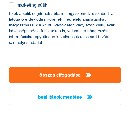
marketing sütik
egyéb
Ezek a sütik segítenek abban, hogy személyre szabott, a
látogató érdeklődési körének megfelelő ajánlatainkat
English
megoszthassuk a kh.hu weboldalon vagy azon kívül, akár
közösségi média felületeken is, valamint a böngészési
információkat együttesen kezelhessük az ismert további
személyes adattal.
Diákként szeretnénk minél több izgalmas országba eljutni, a
barátainkkal együtt felfedezni a világot és bebarangolni a
összes elfogadása
csodaszép hazai tájakat, azonban erre a legtöbbünknek
korlátozott anyagi források állnak rendelkezésre. Megmutatjuk,
miket érdemes megfontolni, és hogyan tudunk spórolni, ha
utazásra adjuk a fejünket.
beállítások mentése
diákigazolvány
A diákigazolvány rengeteg kedvezményre jogosít, így érdemes
végigböngészni a
diakigazolvany.hu
és
diakkedvezmeny.hu
oldalt!