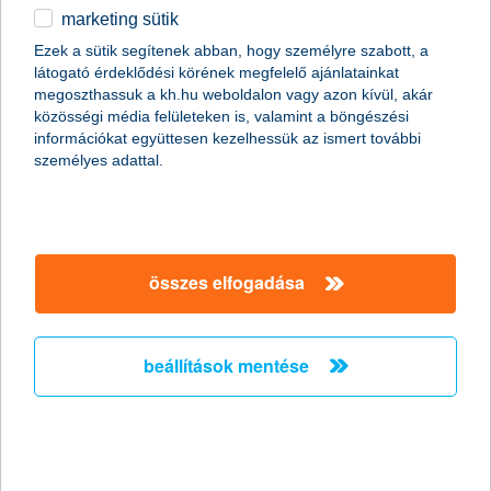
marketing sütik
egyéb
Ezek a sütik segítenek abban, hogy személyre szabott, a
látogató érdeklődési körének megfelelő ajánlatainkat
English
megoszthassuk a kh.hu weboldalon vagy azon kívül, akár
közösségi média felületeken is, valamint a böngészési
információkat együttesen kezelhessük az ismert további
személyes adattal.
Számos külföldi ösztöndíj-lehetőség közül választhatnak már a
magyar egyetemisták is, a legismertebb ezek közül az Erasmus
európai mobilitási program, amellyel akár szakmai
összes elfogadása
gyakorlatunkat is végezhetjük más országban. A kaland mellett
nagyon jó lehetőséget jelentenek ezek a programok a tanulásra,
tapasztalatszerzésre, és a hazatérésünk után jobb eséllyel
indulhatunk a hazai munkaerőpiacon is. Az ösztöndíj azonban
beállítások mentése
nem terjed ki mindenre: saját magunknak kell megoldani az
utazását, a mindennapi életünket, és gondolni kell arra is, hogy
baj esetén idegen környezetben kell helytállnunk.
készüljünk fel!
Térképezzük fel az országot, ahova költözünk!
A Külgazdasági-