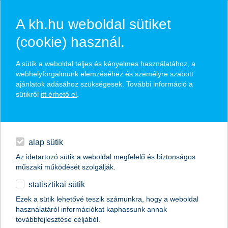
A kh.hu weboldal sütiket
(cookie) használ.
hasznos biztosítási
A sütik a weboldal teljes és kényelmes használatához, a
tippek
webhelyforgalmunk elemzéséhez és személyre szabott
ajánlatok adásához szükségesek. További információ a
sütikről
itt érhető el
.
hitelek
találd meg könnyedén, ami Neked szól
napi pénzügyek
alap sütik
Az idetartozó sütik a weboldal megfelelő és biztonságos
élethelyzet kiválasztása
megtakarítások
műszaki működését szolgálják.
statisztikai sütik
biztosítások
termék kategória kiválasztása
Ezek a sütik lehetővé teszik számunkra, hogy a weboldal
használatáról információkat kaphassunk annak
digitális bankolás
továbbfejlesztése céljából.