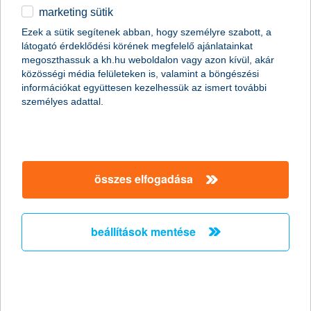
marketing sütik
egyéb
összes cikk megjelenítése
Ezek a sütik segítenek abban, hogy személyre szabott, a
látogató érdeklődési körének megfelelő ajánlatainkat
English
megoszthassuk a kh.hu weboldalon vagy azon kívül, akár
közösségi média felületeken is, valamint a böngészési
információkat együttesen kezelhessük az ismert további
személyes adattal.
Előző
Következő
utolsó →
összes elfogadása
beállítások mentése