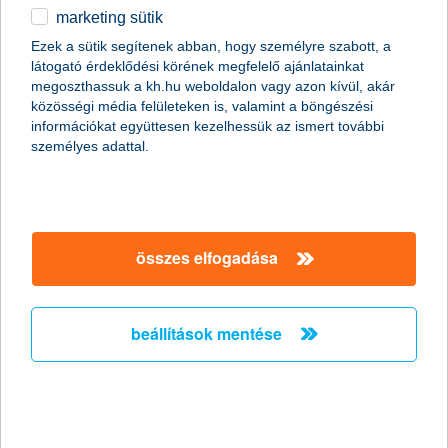
marketing sütik
egyéb
Ezek a sütik segítenek abban, hogy személyre szabott, a
látogató érdeklődési körének megfelelő ajánlatainkat
English
megoszthassuk a kh.hu weboldalon vagy azon kívül, akár
közösségi média felületeken is, valamint a böngészési
információkat együttesen kezelhessük az ismert további
személyes adattal.
összes elfogadása
beállítások mentése
Miért ilyen fontos a konyha? Ez a lakás egyik leggyakrabban
használt helyisége, ha az alvást nem számítjuk aktív
tevékenységnek. Itt indul a nap egy kiadós reggelivel és egy
finom kávéval vagy teával, hétvégenként itt gyűlik össze a
család ebédre, itt kerül elfogyasztásra a napot lezáró, nyugodt