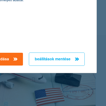
emélyes adattal.
adása
beállítások mentése