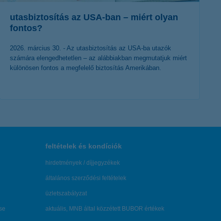
utasbiztosítás az USA-ban – miért olyan
fontos?
2026. március 30. - Az utasbiztosítás az USA-ba utazók
számára elengedhetetlen – az alábbiakban megmutatjuk miért
különösen fontos a megfelelő biztosítás Amerikában.
érdekel a cikk
feltételek és kondíciók
hirdetmények / díjjegyzékek
általános szerződési feltételek
üzletszabályzat
se
aktuális, MNB által közzétett BUBOR értékek