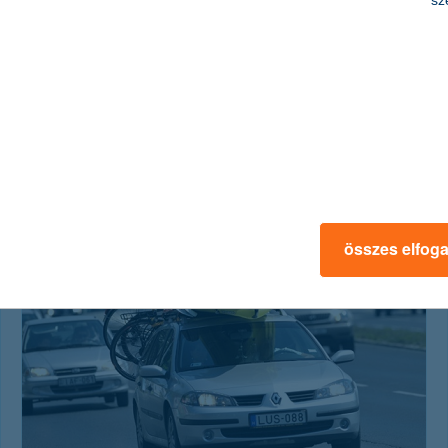
sz
et!
osítás
hasznos biztosítási tippek
összes elfog