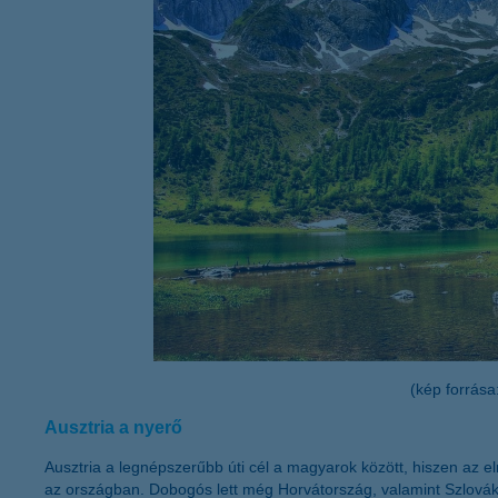
K&H Minősített Fogyasztóbarát
Otthonbiztosítás (MFO)
bankváltás
K&H virtuális
ügyfélajánló program
új ügyfél vagyok
lakossági & vállalkozói számlacsomag együtt
(kép forrása
Ausztria a nyerő
Ausztria a legnépszerűbb úti cél a magyarok között, hiszen az el
az országban. Dobogós lett még Horvátország, valamint Szlováki