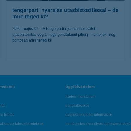
tengerparti nyaralás utasbiztosítással – de
mire terjed ki?
2026. május 07. - A tengerparti nyaraláshoz kötött
utasbiztosítás segít, hogy gondtalanul pihenj – ismerjük meg,
pontosan mire terjed ki!
érdekel a cikk
rmációk
ügyfélvédelem
fizetési moratórium
rtál
panaszkezelés
ne fizetés
gyűjtőszámlahitel információk
al kapcsolatos közzétételek
természetes személyek adósságrendezé