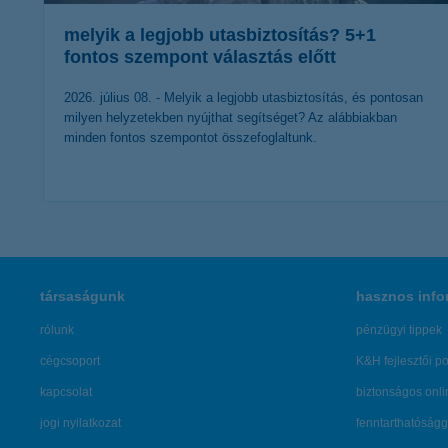
melyik a legjobb utasbiztosítás? 5+1
fontos szempont választás előtt
2026. július 08. - Melyik a legjobb utasbiztosítás, és pontosan
milyen helyzetekben nyújthat segítséget? Az alábbiakban
minden fontos szempontot összefoglaltunk.
érdekel a cikk
társaságunk
hasznos info
rólunk
pénzügyi tippek
cégcsoport
K&H fejlesztői po
kapcsolat
biztonságos onli
jogi nyilatkozat
fenntarthatóságg