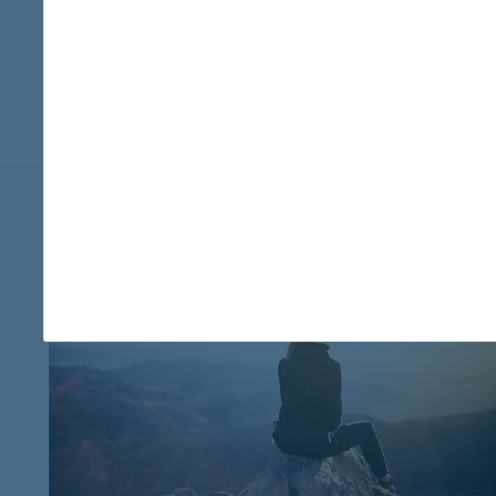
több
K&H utasbizt