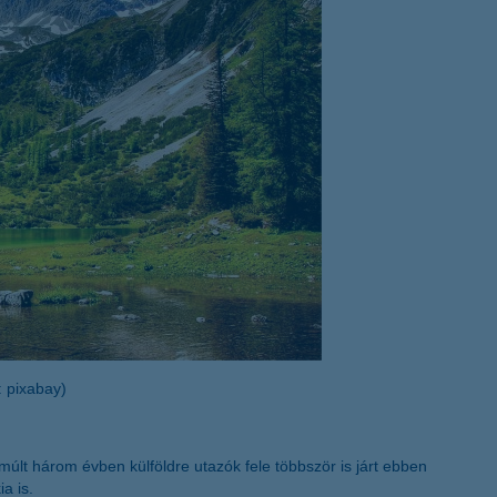
életbiztosítási csomag
 betéti kártya
K&H babaváró hitelhez
kapcsolódó csoportos
hitelfedezeti életbiztosítás
: pixabay)
múlt három évben külföldre utazók fele többször is járt ebben
a is.