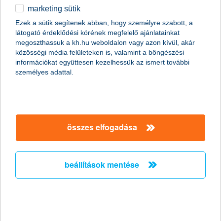
marketing sütik
egyéb
összes cikk megjelenítése
Ezek a sütik segítenek abban, hogy személyre szabott, a
látogató érdeklődési körének megfelelő ajánlatainkat
English
megoszthassuk a kh.hu weboldalon vagy azon kívül, akár
közösségi média felületeken is, valamint a böngészési
információkat együttesen kezelhessük az ismert további
személyes adattal.
Előző
Következő
utolsó →
összes elfogadása
beállítások mentése