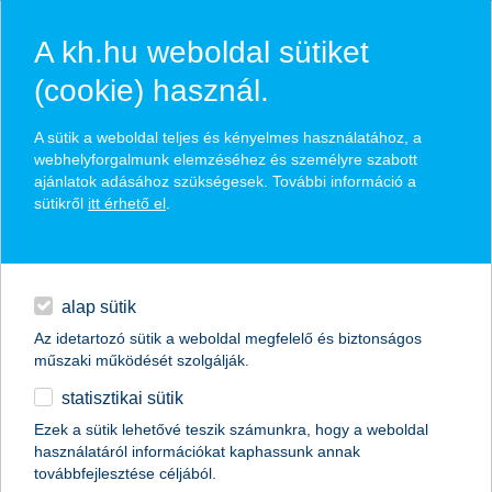
A kh.hu weboldal sütiket
(cookie) használ.
hasznos biztosítási
A sütik a weboldal teljes és kényelmes használatához, a
tippek
webhelyforgalmunk elemzéséhez és személyre szabott
ajánlatok adásához szükségesek. További információ a
sütikről
itt érhető el
.
hitelek
találd meg könnyedén, ami Neked szól
napi pénzügyek
alap sütik
Az idetartozó sütik a weboldal megfelelő és biztonságos
élethelyzet kiválasztása
megtakarítások
műszaki működését szolgálják.
statisztikai sütik
biztosítások
termék kategória kiválasztása
Ezek a sütik lehetővé teszik számunkra, hogy a weboldal
használatáról információkat kaphassunk annak
digitális bankolás
továbbfejlesztése céljából.