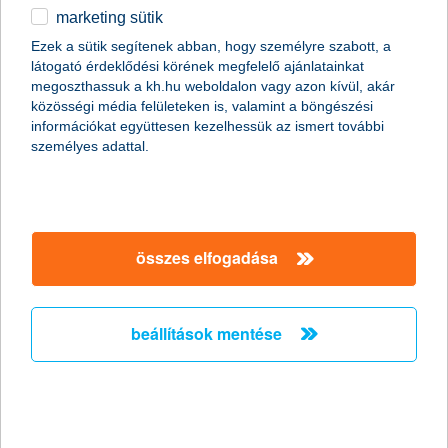
marketing sütik
egyéb
Ezek a sütik segítenek abban, hogy személyre szabott, a
látogató érdeklődési körének megfelelő ajánlatainkat
English
megoszthassuk a kh.hu weboldalon vagy azon kívül, akár
közösségi média felületeken is, valamint a böngészési
információkat együttesen kezelhessük az ismert további
személyes adattal.
Előző
Következő
utolsó →
összes elfogadása
beállítások mentése