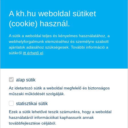
A kh.hu weboldal sütiket
(cookie) használ.
hasznos pénzügyi tippek
A sütik a weboldal teljes és kényelmes használatához, a
webhelyforgalmunk elemzéséhez és személyre szabott
ajánlatok adásához szükségesek. További információ a
sütikről
itt érhető el
.
találd meg könnyedén, ami Neked szól
hitelek
napi pénzügyek
élethelyzet kiválasztása
alap sütik
Az idetartozó sütik a weboldal megfelelő és biztonságos
megtakarítások
műszaki működését szolgálják.
termék kategória kiválasztása
statisztikai sütik
biztosítások
Ezek a sütik lehetővé teszik számunkra, hogy a weboldal
használatáról információkat kaphassunk annak
digitális bankolás
továbbfejlesztése céljából.
összes cikk megjelenítése