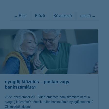
K&H token megújítás
Digitális Állampolgárság Program
← Első
Előző
Következő
utolsó →
nyugdíj kifizetés – postán vagy
bankszámlára?
2022. szeptember 20. - Miért érdemes bankszámlára kérni a
nyugdíj kifizetést? Létezik külön bankszámla nyugdíjasoknak?
Cikkünkből kiderül!