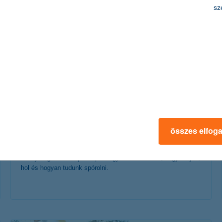
érdekel a cikk
sz
5 menő applikáció, ami segít a
spórolásban
összes elfog
2019. november 13. - Összeszedtünk 5 menő applikációt,
amely segít feltérképezni pénzügyi szokásainkat, hogy tudjuk,
hol és hogyan tudunk spórolni.
érdekel a cikk