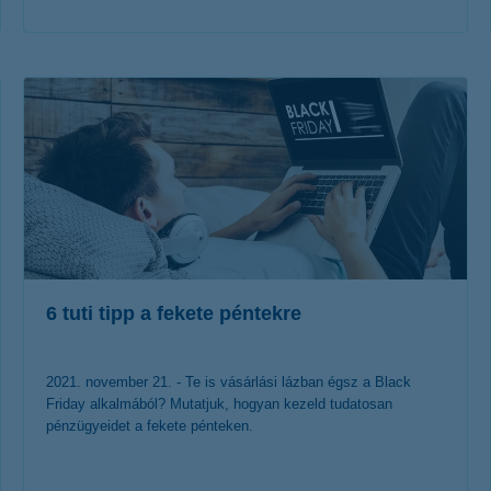
érdekel a cikk
6 tuti tipp a fekete péntekre
2021. november 21. - Te is vásárlási lázban égsz a Black
Friday alkalmából? Mutatjuk, hogyan kezeld tudatosan
pénzügyeidet a fekete pénteken.