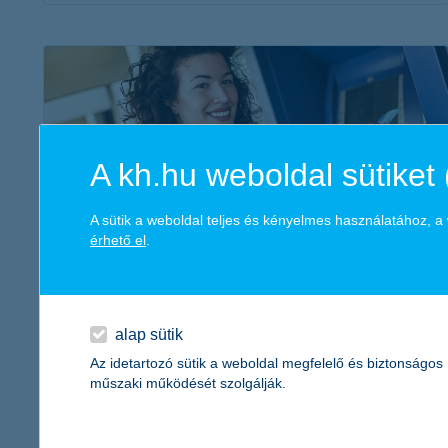
érdekel a cikk
A kh.hu weboldal sütiket 
A sütik a weboldal teljes és kényelmes használatához, 
érhető el
.
bankkártyás fizetés külföldön: útmutató
tudatos utazóknak
2021. július 29. - Bankkártyás fizetés külföldön: milyen
alap sütik
költségekkel számoljunk? Mit jelent a DCC átváltás? Hogyan
Az idetartozó sütik a weboldal megfelelő és biztonságos
vegyünk fel pénzt külföldön? Nézzük is a legfontosabb
műszaki működését szolgálják.
tudnivalókat!