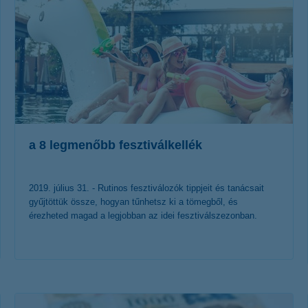
a 8 legmenőbb fesztiválkellék
2019. július 31. - Rutinos fesztiválozók tippjeit és tanácsait
gyűjtöttük össze, hogyan tűnhetsz ki a tömegből, és
érezheted magad a legjobban az idei fesztiválszezonban.
érdekel a cikk