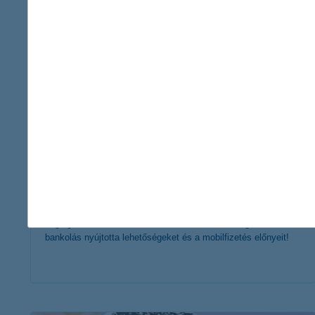
érdekel a cikk
így nyiss kényelmesen, online
bankszámlát!
2020. június 28. - Bankszámlanyitás menete az elejétől a
végéig online akár már 1 óra alatt! Próbáld ki a digitális
bankolás nyújtotta lehetőségeket és a mobilfizetés előnyeit!
érdekel a cikk