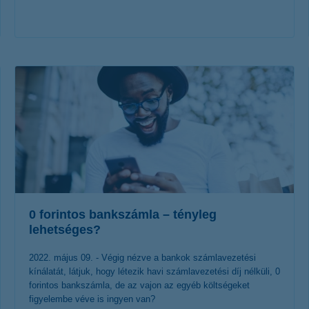
érdekel a cikk
0 forintos bankszámla – tényleg
lehetséges?
2022. május 09. - Végig nézve a bankok számlavezetési
kínálatát, látjuk, hogy létezik havi számlavezetési díj nélküli, 0
forintos bankszámla, de az vajon az egyéb költségeket
figyelembe véve is ingyen van?