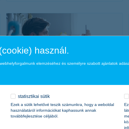
érdekel a cikk
(cookie) használ.
a webhelyforgalmunk elemzéséhez és személyre szabott ajánlatok adás
bankszámlák összehasonlítása a
legegyszerűbben
2021. május 24. - Eddig azt gondoltad, hogy az okos
statisztikai sütik
számlacsomag választás egyenlő az apróbetűs részek alapos
Ezek a sütik lehetővé teszik számunkra, hogy a weboldal
Ez
átolvasásával? Mondunk jobbat!
használatáról információkat kaphassunk annak
lá
továbbfejlesztése céljából.
me
kö
in