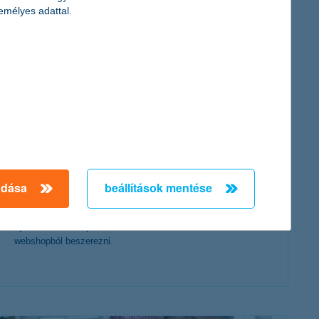
érdekel a cikk
emélyes adattal.
5 dolog, amit tényleg érdemes online
vásárolni
adása
beállítások mentése
2019. október 07. - Az online vásárlással értékes órákat
nyerhetünk. Soroljuk is, mi mindent érdemes inkább
webshopból beszerezni.
érdekel a cikk