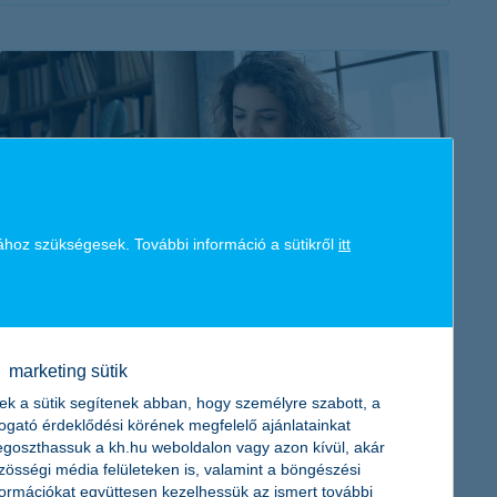
érdekel a cikk
ához szükségesek. További információ a sütikről
itt
online bankszámlanyitás: olyan egyszerű,
mint egy szelfi
2021. március 15. - A legújabb K&H innováció: online
marketing sütik
bankszámlanyitás néhány perc alatt, bárkinek, bárhonnan,
ek a sütik segítenek abban, hogy személyre szabott, a
bármikor, mobilról, azonnal használható digitális
togató érdeklődési körének megfelelő ajánlatainkat
bankkártyával!
goszthassuk a kh.hu weboldalon vagy azon kívül, akár
zösségi média felületeken is, valamint a böngészési
formációkat együttesen kezelhessük az ismert további