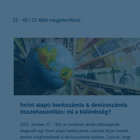
K&H Minősített Fogyasztóbarát
Otthonbiztosítás (MFO)
bankváltás
K&H virtuális
ügyfélajánló program
25 - 48 / 51 tétel megjelenítése.
új ügyfél vagyok
lakossági & vállalkozói számlacsomag együtt
forint alapú bankszámla & devizaszámla
összehasonlítás: mi a különbség?
2022. október 27. - Bár az emberek döntő többségének
elegendő egy forint alapú bankszámla, vannak olyan esetek,
amikor megfontolandó a devizaszámla nyitása. Lássuk, hogy