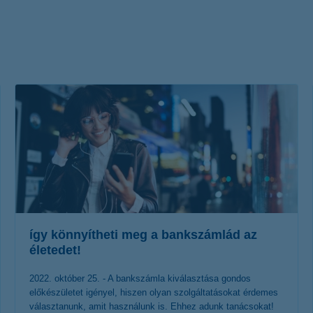
életbiztosítási csomag
 betéti kártya
K&H babaváró hitelhez
kapcsolódó csoportos
hitelfedezeti életbiztosítás
így könnyítheti meg a bankszámlád az
életedet!
2022. október 25. - A bankszámla kiválasztása gondos
előkészületet igényel, hiszen olyan szolgáltatásokat érdemes
választanunk, amit használunk is. Ehhez adunk tanácsokat!