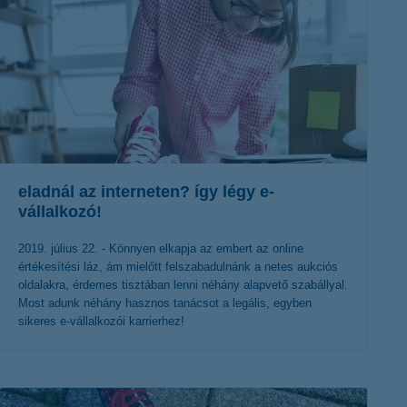
eladnál az interneten? így légy e-
vállalkozó!
2019. július 22. - Könnyen elkapja az embert az online
értékesítési láz, ám mielőtt felszabadulnánk a netes aukciós
oldalakra, érdemes tisztában lenni néhány alapvető szabállyal.
Most adunk néhány hasznos tanácsot a legális, egyben
sikeres e-vállalkozói karrierhez!
érdekel a cikk