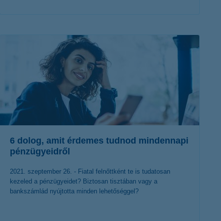
érdekel a cikk
6 dolog, amit érdemes tudnod mindennapi
pénzügyeidről
2021. szeptember 26. - Fiatal felnőttként te is tudatosan
kezeled a pénzügyeidet? Biztosan tisztában vagy a
bankszámlád nyújtotta minden lehetőséggel?