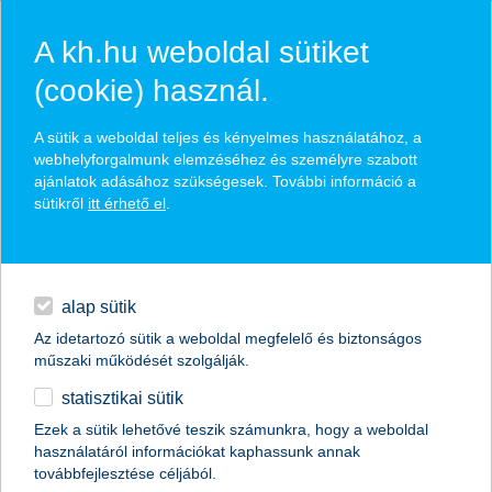
A kh.hu weboldal sütiket
(cookie) használ.
hasznos pénzügyi tippek
A sütik a weboldal teljes és kényelmes használatához, a
webhelyforgalmunk elemzéséhez és személyre szabott
ajánlatok adásához szükségesek. További információ a
sütikről
itt érhető el
.
találd meg könnyedén, ami Neked szól
hitelek
napi pénzügyek
élethelyzet kiválasztása
alap sütik
Az idetartozó sütik a weboldal megfelelő és biztonságos
megtakarítások
műszaki működését szolgálják.
termék kategória kiválasztása
statisztikai sütik
biztosítások
Ezek a sütik lehetővé teszik számunkra, hogy a weboldal
használatáról információkat kaphassunk annak
digitális bankolás
továbbfejlesztése céljából.
összes cikk megjelenítése