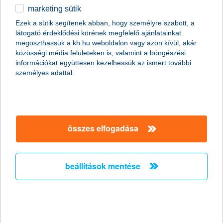
marketing sütik
egyéb
Ezek a sütik segítenek abban, hogy személyre szabott, a
látogató érdeklődési körének megfelelő ajánlatainkat
English
megoszthassuk a kh.hu weboldalon vagy azon kívül, akár
közösségi média felületeken is, valamint a böngészési
információkat együttesen kezelhessük az ismert további
személyes adattal.
Előző
Következő
utolsó →
összes elfogadása
beállítások mentése