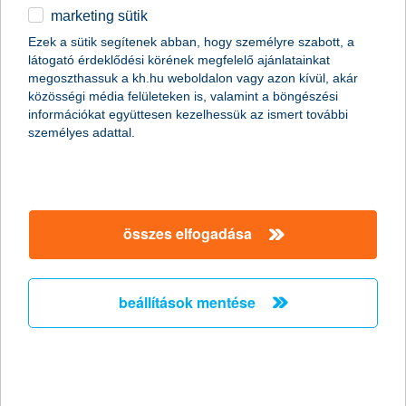
marketing sütik
egyéb
Ezek a sütik segítenek abban, hogy személyre szabott, a
látogató érdeklődési körének megfelelő ajánlatainkat
English
megoszthassuk a kh.hu weboldalon vagy azon kívül, akár
közösségi média felületeken is, valamint a böngészési
információkat együttesen kezelhessük az ismert további
személyes adattal.
gyorsabb és olcsóbb foglalás
összes elfogadása
Kezdjük az utazás szervezésénél. Ha online foglalunk, akkor a
legtöbbször lehetőség van előre vagy a helyszínen rendezni a
számlát. Nagyobb tételeket a váltási költségek és a biztonság
beállítások mentése
miatt érdemesebb nem készpénzben kiegyenlíteni, de az előre
fizetésnél is választhatunk a bankkártyás és a banki átutalás
opciók között. Ilyenkor gyorsabb és olcsóbb, ha a bankkártyás
fizetés opciót választjuk, így nem kell az utalás megérkezésére
és visszaigazolására várni, hanem minden egyszerűen, percek