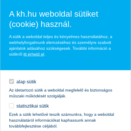
A kh.hu weboldal sütiket
(cookie) használ.
hasznos biztosítási
A sütik a weboldal teljes és kényelmes használatához, a
tippek
webhelyforgalmunk elemzéséhez és személyre szabott
ajánlatok adásához szükségesek. További információ a
sütikről
itt érhető el
.
hitelek
találd meg könnyedén, ami Neked szól
napi pénzügyek
alap sütik
Az idetartozó sütik a weboldal megfelelő és biztonságos
élethelyzet kiválasztása
megtakarítások
műszaki működését szolgálják.
statisztikai sütik
biztosítások
termék kategória kiválasztása
Ezek a sütik lehetővé teszik számunkra, hogy a weboldal
használatáról információkat kaphassunk annak
digitális bankolás
továbbfejlesztése céljából.