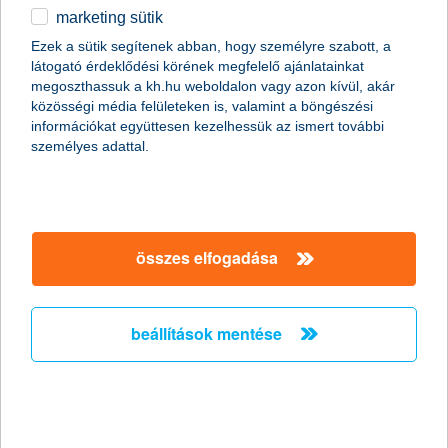
marketing sütik
egyéb
összes cikk megjelenítése
Ezek a sütik segítenek abban, hogy személyre szabott, a
látogató érdeklődési körének megfelelő ajánlatainkat
English
megoszthassuk a kh.hu weboldalon vagy azon kívül, akár
közösségi média felületeken is, valamint a böngészési
információkat együttesen kezelhessük az ismert további
személyes adattal.
Előző
Következő
utolsó →
összes elfogadása
beállítások mentése