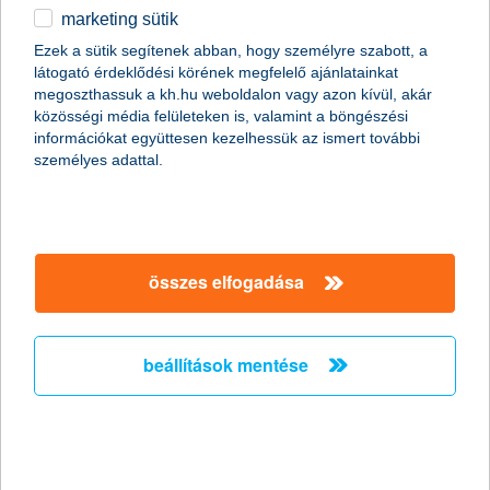
marketing sütik
egyéb
Ezek a sütik segítenek abban, hogy személyre szabott, a
látogató érdeklődési körének megfelelő ajánlatainkat
English
megoszthassuk a kh.hu weboldalon vagy azon kívül, akár
közösségi média felületeken is, valamint a böngészési
információkat együttesen kezelhessük az ismert további
személyes adattal.
Előző
Következő
utolsó →
összes elfogadása
beállítások mentése