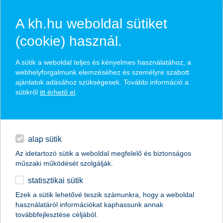
A kh.hu weboldal sütiket
(cookie) használ.
hasznos pénzügyi tippek
A sütik a weboldal teljes és kényelmes használatához, a
webhelyforgalmunk elemzéséhez és személyre szabott
ajánlatok adásához szükségesek. További információ a
sütikről
itt érhető el
.
találd meg könnyedén, ami Neked szól
hitelek
napi pénzügyek
élethelyzet kiválasztása
alap sütik
Az idetartozó sütik a weboldal megfelelő és biztonságos
megtakarítások
műszaki működését szolgálják.
termék kategória kiválasztása
statisztikai sütik
biztosítások
Ezek a sütik lehetővé teszik számunkra, hogy a weboldal
használatáról információkat kaphassunk annak
digitális bankolás
továbbfejlesztése céljából.
összes cikk megjelenítése