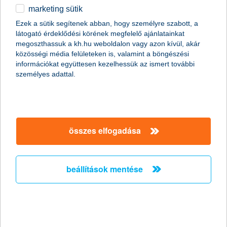
marketing sütik
egyéb
Ezek a sütik segítenek abban, hogy személyre szabott, a
látogató érdeklődési körének megfelelő ajánlatainkat
English
megoszthassuk a kh.hu weboldalon vagy azon kívül, akár
közösségi média felületeken is, valamint a böngészési
információkat együttesen kezelhessük az ismert további
személyes adattal.
Előző
Következő
utolsó →
összes elfogadása
beállítások mentése