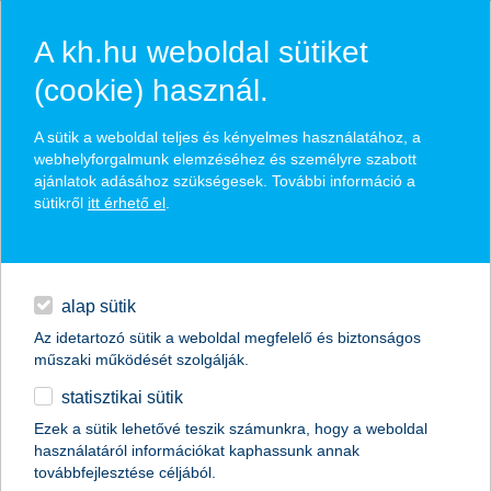
A kh.hu weboldal sütiket
(cookie) használ.
hasznos pénzügyi tippek
A sütik a weboldal teljes és kényelmes használatához, a
webhelyforgalmunk elemzéséhez és személyre szabott
ajánlatok adásához szükségesek. További információ a
sütikről
itt érhető el
.
találd meg könnyedén, ami Neked szól
hitelek
napi pénzügyek
élethelyzet kiválasztása
alap sütik
Az idetartozó sütik a weboldal megfelelő és biztonságos
megtakarítások
műszaki működését szolgálják.
termék kategória kiválasztása
statisztikai sütik
biztosítások
Ezek a sütik lehetővé teszik számunkra, hogy a weboldal
használatáról információkat kaphassunk annak
digitális bankolás
továbbfejlesztése céljából.
összes cikk megjelenítése