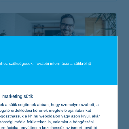
érdekel a cikk
ához szükségesek. További információ a sütikről
itt
hogyan működik a kötelező biztosítás
váltás?
2022. január 25. - Éppen esedékes a kötelező biztosítás
marketing sütik
szerződésed megújítása, de kedvezőbb feltételeket keresel?
ek a sütik segítenek abban, hogy személyre szabott, a
Mutatjuk, mire figyelj KGFB váltás előtt.
togató érdeklődési körének megfelelő ajánlatainkat
goszthassuk a kh.hu weboldalon vagy azon kívül, akár
zösségi média felületeken is, valamint a böngészési
formációkat együttesen kezelhessük az ismert további