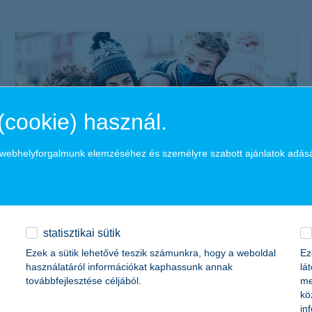
érdekel a cikk
(cookie) használ.
a webhelyforgalmunk elemzéséhez és személyre szabott ajánlatok adás
így utazz 2022-ben! 4+1 tipp a biztonságos
kiruccanáshoz
2022. február 09. - Hogyan utazz biztonságosan külföldre a
statisztikai sütik
járványhelyzet alatt? Összegyűjtöttük az utasbiztosítással és
Ezek a sütik lehetővé teszik számunkra, hogy a weboldal
Ez
síbiztosítással kapcsolatos legfontosabb kérdéseket.
használatáról információkat kaphassunk annak
lá
továbbfejlesztése céljából.
me
kö
in