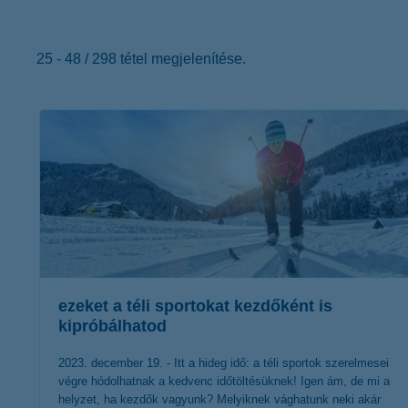
K&H Minősített Fogyasztóbarát
Otthonbiztosítás (MFO)
bankváltás
K&H virtuális
ügyfélajánló program
25 - 48 / 298 tétel megjelenítése.
új ügyfél vagyok
lakossági & vállalkozói számlacsomag együtt
ezeket a téli sportokat kezdőként is
kipróbálhatod
2023. december 19. - Itt a hideg idő: a téli sportok szerelmesei
végre hódolhatnak a kedvenc időtöltésüknek! Igen ám, de mi a
helyzet, ha kezdők vagyunk? Melyiknek vághatunk neki akár