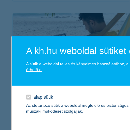
érdekel a cikk
A kh.hu weboldal sütiket 
A sütik a weboldal teljes és kényelmes használatához, 
érhető el
.
így védekezz a betörőkkel szemben a
nyaralás alatt!
2022. július 18. - Vagyontárgyak, műtárgyak, elektronika. Ha
alap sütik
szeretnéd a legnagyobb biztonságban tudni őket, érdemes a
Az idetartozó sütik a weboldal megfelelő és biztonságos
betörés elleni védelem mellett otthonodra lakásbiztosítást
műszaki működését szolgálják.
kötni.