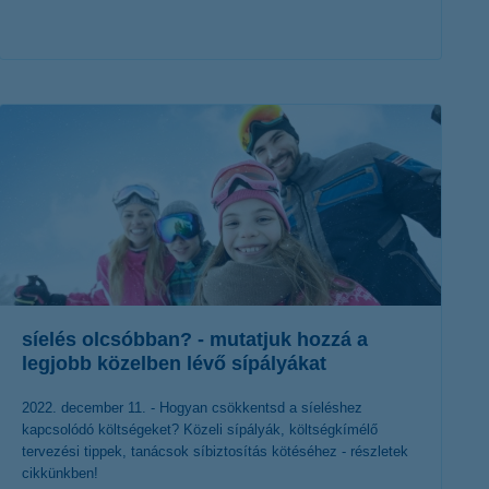
érdekel a cikk
síelés olcsóbban? - mutatjuk hozzá a
legjobb közelben lévő sípályákat
2022. december 11. - Hogyan csökkentsd a síeléshez
kapcsolódó költségeket? Közeli sípályák, költségkímélő
tervezési tippek, tanácsok síbiztosítás kötéséhez - részletek
cikkünkben!