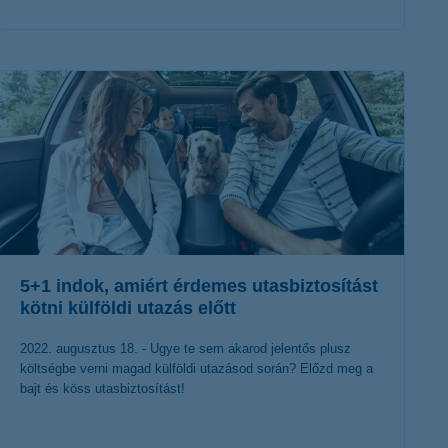
érdekel a cikk
5+1 indok, amiért érdemes utasbiztosítást
kötni külföldi utazás előtt
2022. augusztus 18. - Ugye te sem akarod jelentős plusz
költségbe verni magad külföldi utazásod során? Előzd meg a
bajt és köss utasbiztosítást!