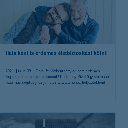
fiatalként is érdemes életbiztosítást kötni!
2021. június 08. - Fiatal felnőttként tényleg nem érdemes
foglalkozni az életbiztosítással? Pedig egy rövid ügyintézéssel
hatalmas segítséghez juthatsz általa a nehéz helyzetekben!
érdekel a cikk