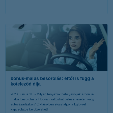
érdekel a cikk
bonus-malus besorolás: ettől is függ a
köteleződ díja
2023. június 11. - Milyen tényezők befolyásolják a bonus-
malus besorolást? Hogyan változhat baleset esetén vagy
autóvásárláskor? Cikkünkben eloszlatjuk a kgfb-vel
kapcsolatos kérdőjeleket!