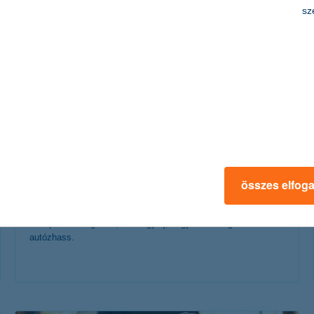
érdekel a cikk
sz
4+1 tipp a biztonságos téli autózásért
összes elfog
2021. november 19. - Te felkészítetted már autódat a téli
hónapokra? Segítünk, mire figyelj, hogy biztonságosan
autózhass.
érdekel a cikk