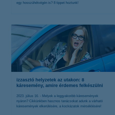
egy hosszúhétvégén is? 8 tippet hoztunk!
érdekel a cikk
izzasztó helyzetek az utakon: 8
káresemény, amire érdemes felkészülni
2023. július 16. - Melyek a leggyakoribb káresemények
nyáron? Cikkünkben hasznos tanácsokat adunk a várható
káresemények elkerülésére, a kockázatok mérséklésére!