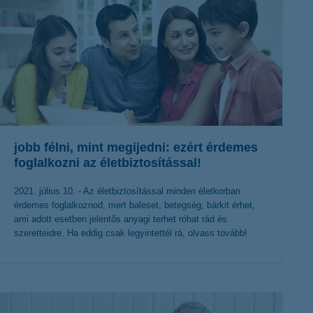
jobb félni, mint megijedni: ezért érdemes
foglalkozni az életbiztosítással!
2021. július 10. - Az életbiztosítással minden életkorban
érdemes foglalkoznod, mert baleset, betegség, bárkit érhet,
ami adott esetben jelentős anyagi terhet róhat rád és
szeretteidre. Ha eddig csak legyintettél rá, olvass tovább!
érdekel a cikk