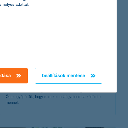
érdekel a cikk
emélyes adattal.
külföldi utazás 2021: ezt olvasd el, mielőtt
útnak indulsz!
adása
beállítások mentése
2021. augusztus 02. - Elveszel a hetente változó feltételek és
az utazáshoz szükséges dokumentumok tengerében?
Összegyűjtöttük, hogy mire kell odafigyelned ha külföldre
mennél.
érdekel a cikk