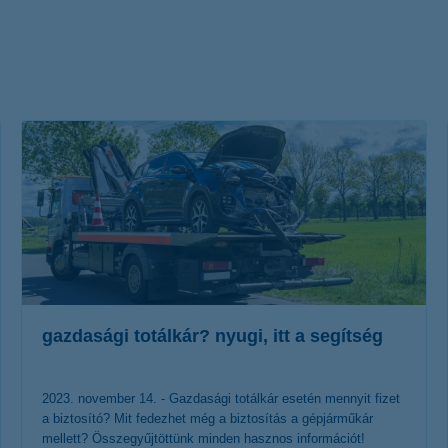
életbiztosítási csomag
 betéti kártya
K&H babaváró hitelhez
kapcsolódó csoportos
hitelfedezeti életbiztosítás
gazdasági totálkár? nyugi, itt a segítség
2023. november 14. - Gazdasági totálkár esetén mennyit fizet
a biztosító? Mit fedezhet még a biztosítás a gépjárműkár
mellett? Összegyűjtöttünk minden hasznos információt!