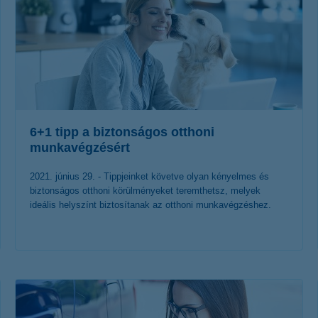
6+1 tipp a biztonságos otthoni
munkavégzésért
2021. június 29. - Tippjeinket követve olyan kényelmes és
biztonságos otthoni körülményeket teremthetsz, melyek
ideális helyszínt biztosítanak az otthoni munkavégzéshez.
érdekel a cikk