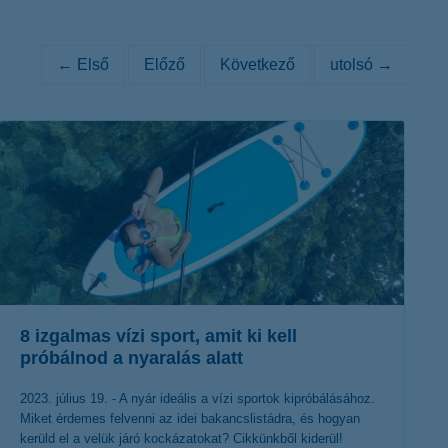
K&H token megújítás
Digitális Állampolgárság Program
← Első
Előző
Következő
utolsó →
8 izgalmas vízi sport, amit ki kell
próbálnod a nyaralás alatt
2023. július 19. - A nyár ideális a vízi sportok kipróbálásához.
Miket érdemes felvenni az idei bakancslistádra, és hogyan
kerüld el a velük járó kockázatokat? Cikkünkből kiderül!