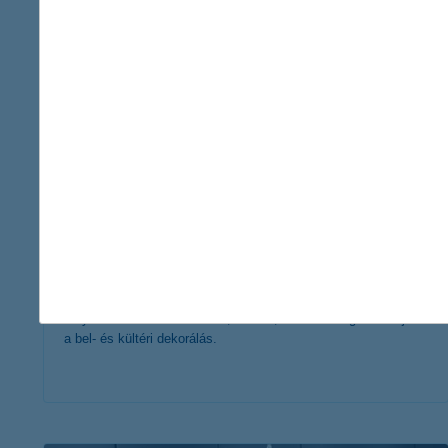
érdekel a cikk
karácsonyi fények: 5+1 tipp a biztonságos
kültéri dekoráláshoz
2021. december 15. - Az ünnepi időszakot a karácsonyi
fények teszik varázslatossá, feltéve, ha biztonságosan zajlik
a bel- és kültéri dekorálás.
érdekel a cikk