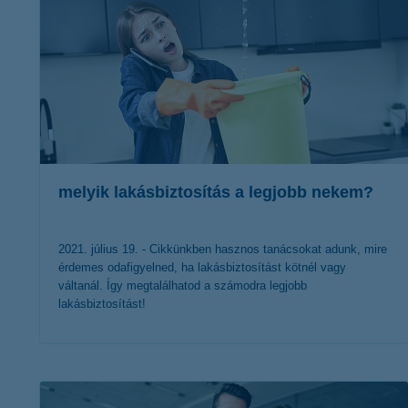
melyik lakásbiztosítás a legjobb nekem?
2021. július 19. - Cikkünkben hasznos tanácsokat adunk, mire
érdemes odafigyelned, ha lakásbiztosítást kötnél vagy
váltanál. Így megtalálhatod a számodra legjobb
lakásbiztosítást!
érdekel a cikk