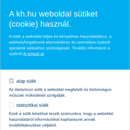
A kh.hu weboldal sütiket
(cookie) használ.
hasznos pénzügyi tippek
A sütik a weboldal teljes és kényelmes használatához, a
webhelyforgalmunk elemzéséhez és személyre szabott
ajánlatok adásához szükségesek. További információ a
sütikről
itt érhető el
.
találd meg könnyedén, ami Neked szól
hitelek
napi pénzügyek
élethelyzet kiválasztása
alap sütik
Az idetartozó sütik a weboldal megfelelő és biztonságos
megtakarítások
műszaki működését szolgálják.
termék kategória kiválasztása
statisztikai sütik
biztosítások
Ezek a sütik lehetővé teszik számunkra, hogy a weboldal
használatáról információkat kaphassunk annak
digitális bankolás
továbbfejlesztése céljából.
összes cikk megjelenítése