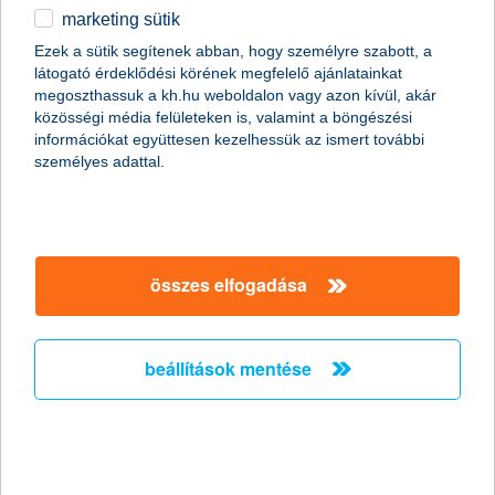
marketing sütik
egyéb
Ezek a sütik segítenek abban, hogy személyre szabott, a
látogató érdeklődési körének megfelelő ajánlatainkat
English
megoszthassuk a kh.hu weboldalon vagy azon kívül, akár
közösségi média felületeken is, valamint a böngészési
információkat együttesen kezelhessük az ismert további
személyes adattal.
Előző
Következő
utolsó →
összes elfogadása
beállítások mentése