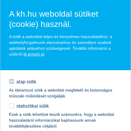
A kh.hu weboldal sütiket
(cookie) használ.
hasznos biztosítási
A sütik a weboldal teljes és kényelmes használatához, a
tippek
webhelyforgalmunk elemzéséhez és személyre szabott
ajánlatok adásához szükségesek. További információ a
sütikről
itt érhető el
.
hitelek
találd meg könnyedén, ami Neked szól
napi pénzügyek
alap sütik
Az idetartozó sütik a weboldal megfelelő és biztonságos
élethelyzet kiválasztása
megtakarítások
műszaki működését szolgálják.
statisztikai sütik
biztosítások
termék kategória kiválasztása
Ezek a sütik lehetővé teszik számunkra, hogy a weboldal
használatáról információkat kaphassunk annak
digitális bankolás
továbbfejlesztése céljából.