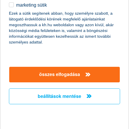
marketing sütik
egyéb
összes cikk megjelenítése
Ezek a sütik segítenek abban, hogy személyre szabott, a
látogató érdeklődési körének megfelelő ajánlatainkat
English
megoszthassuk a kh.hu weboldalon vagy azon kívül, akár
közösségi média felületeken is, valamint a böngészési
információkat együttesen kezelhessük az ismert további
személyes adattal.
Előző
Következő
utolsó →
összes elfogadása
beállítások mentése