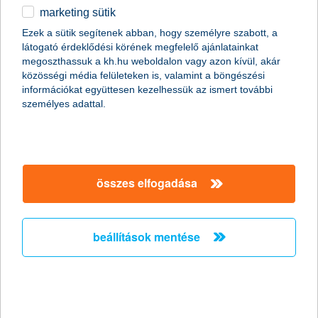
marketing sütik
egyéb
Ezek a sütik segítenek abban, hogy személyre szabott, a
látogató érdeklődési körének megfelelő ajánlatainkat
English
megoszthassuk a kh.hu weboldalon vagy azon kívül, akár
közösségi média felületeken is, valamint a böngészési
információkat együttesen kezelhessük az ismert további
személyes adattal.
Előző
Következő
utolsó →
összes elfogadása
beállítások mentése