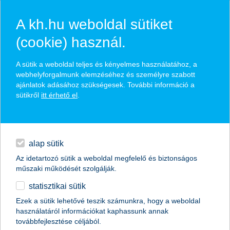
A kh.hu weboldal sütiket
(cookie) használ.
hasznos pénzügyi tippek
A sütik a weboldal teljes és kényelmes használatához, a
webhelyforgalmunk elemzéséhez és személyre szabott
ajánlatok adásához szükségesek. További információ a
sütikről
itt érhető el
.
találd meg könnyedén, ami Neked szól
hitelek
napi pénzügyek
élethelyzet kiválasztása
alap sütik
Az idetartozó sütik a weboldal megfelelő és biztonságos
megtakarítások
műszaki működését szolgálják.
termék kategória kiválasztása
statisztikai sütik
biztosítások
Ezek a sütik lehetővé teszik számunkra, hogy a weboldal
használatáról információkat kaphassunk annak
digitális bankolás
továbbfejlesztése céljából.
összes cikk megjelenítése