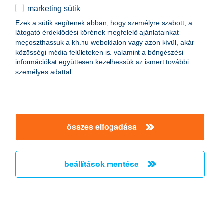
eredményeket érhetünk el!
marketing sütik
egyéb
Ezek a sütik segítenek abban, hogy személyre szabott, a
látogató érdeklődési körének megfelelő ajánlatainkat
English
megoszthassuk a kh.hu weboldalon vagy azon kívül, akár
közösségi média felületeken is, valamint a böngészési
információkat együttesen kezelhessük az ismert további
személyes adattal.
összes elfogadása
fontos az energiatudatosság
Az energiahatékonyságot javító lépéseink
több célt is
szolgálnak.
Jobban járunk anyagilag
, ha le tudjuk faragni a
beállítások mentése
havi villany- vagy a gázszámla összegéből, de az sem
elhanyagolható tényező, hogy a
környezetünk védelméért is
sokat tehetünk, ha kellően tudatosak vagyunk.
Minden energiahatékonysági intézkedés alapja az, hogy
tisztában vagyunk a jelenlegi helyzetünkkel
és a ránk váró