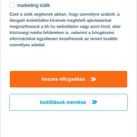
marketing sütik
egyéb
Ezek a sütik segítenek abban, hogy személyre szabott, a
látogató érdeklődési körének megfelelő ajánlatainkat
English
megoszthassuk a kh.hu weboldalon vagy azon kívül, akár
közösségi média felületeken is, valamint a böngészési
információkat együttesen kezelhessük az ismert további
személyes adattal.
Előző
Következő
utolsó →
összes elfogadása
beállítások mentése