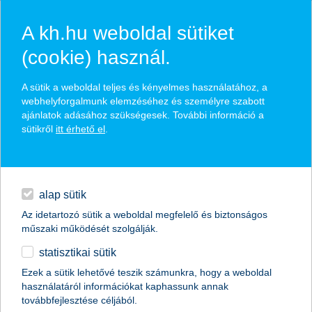
A kh.hu weboldal sütiket
(cookie) használ.
hasznos pénzügyi tippek
A sütik a weboldal teljes és kényelmes használatához, a
webhelyforgalmunk elemzéséhez és személyre szabott
ajánlatok adásához szükségesek. További információ a
sütikről
itt érhető el
.
találd meg könnyedén, ami Neked szól
hitelek
napi pénzügyek
élethelyzet kiválasztása
alap sütik
Az idetartozó sütik a weboldal megfelelő és biztonságos
megtakarítások
műszaki működését szolgálják.
termék kategória kiválasztása
statisztikai sütik
biztosítások
Ezek a sütik lehetővé teszik számunkra, hogy a weboldal
használatáról információkat kaphassunk annak
digitális bankolás
továbbfejlesztése céljából.
összes cikk megjelenítése