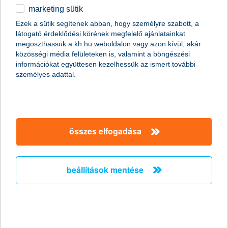
marketing sütik
egyéb
összes cikk megjelenítése
Ezek a sütik segítenek abban, hogy személyre szabott, a
látogató érdeklődési körének megfelelő ajánlatainkat
English
megoszthassuk a kh.hu weboldalon vagy azon kívül, akár
közösségi média felületeken is, valamint a böngészési
információkat együttesen kezelhessük az ismert további
személyes adattal.
Előző
Következő
utolsó →
összes elfogadása
beállítások mentése