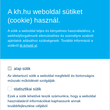
A kh.hu weboldal sütiket
(cookie) használ.
hasznos biztosítási
A sütik a weboldal teljes és kényelmes használatához, a
tippek
webhelyforgalmunk elemzéséhez és személyre szabott
ajánlatok adásához szükségesek. További információ a
sütikről
itt érhető el
.
hitelek
találd meg könnyedén, ami Neked szól
napi pénzügyek
alap sütik
Az idetartozó sütik a weboldal megfelelő és biztonságos
élethelyzet kiválasztása
megtakarítások
műszaki működését szolgálják.
statisztikai sütik
biztosítások
termék kategória kiválasztása
Ezek a sütik lehetővé teszik számunkra, hogy a weboldal
használatáról információkat kaphassunk annak
digitális bankolás
továbbfejlesztése céljából.