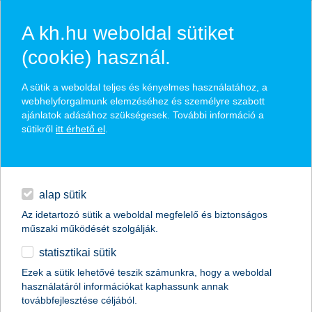
A kh.hu weboldal sütiket
(cookie) használ.
hasznos biztosítási
A sütik a weboldal teljes és kényelmes használatához, a
tippek
webhelyforgalmunk elemzéséhez és személyre szabott
ajánlatok adásához szükségesek. További információ a
sütikről
itt érhető el
.
hitelek
találd meg könnyedén, ami Neked szól
napi pénzügyek
alap sütik
Az idetartozó sütik a weboldal megfelelő és biztonságos
élethelyzet kiválasztása
megtakarítások
műszaki működését szolgálják.
statisztikai sütik
biztosítások
termék kategória kiválasztása
Ezek a sütik lehetővé teszik számunkra, hogy a weboldal
használatáról információkat kaphassunk annak
digitális bankolás
továbbfejlesztése céljából.