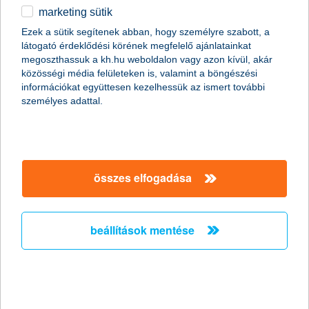
marketing sütik
egyéb
összes cikk megjelenítése
Ezek a sütik segítenek abban, hogy személyre szabott, a
látogató érdeklődési körének megfelelő ajánlatainkat
English
megoszthassuk a kh.hu weboldalon vagy azon kívül, akár
közösségi média felületeken is, valamint a böngészési
információkat együttesen kezelhessük az ismert további
személyes adattal.
Előző
Következő
utolsó →
összes elfogadása
beállítások mentése