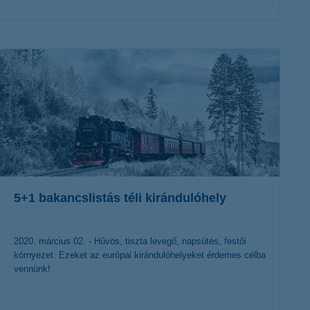
érdekel a cikk
5+1 bakancslistás téli kirándulóhely
2020. március 02. - Hűvös, tiszta levegő, napsütés, festői
környezet. Ezeket az európai kirándulóhelyeket érdemes célba
vennünk!