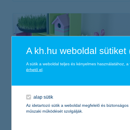
érdekel a cikk
A kh.hu weboldal sütiket 
A sütik a weboldal teljes és kényelmes használatához, 
érhető el
.
6+1 kreatív kerti ötlet a barkácsolás
szerelmeseinek
2020. február 20. - Kapcsoljunk most közösen tavaszváró
alap sütik
üzemmódba és csalogassuk elő a jóidőt kreatív kerti barkács
Az idetartozó sütik a weboldal megfelelő és biztonságos
ötletekkel! DIY-fanok, felkészültetek?
műszaki működését szolgálják.