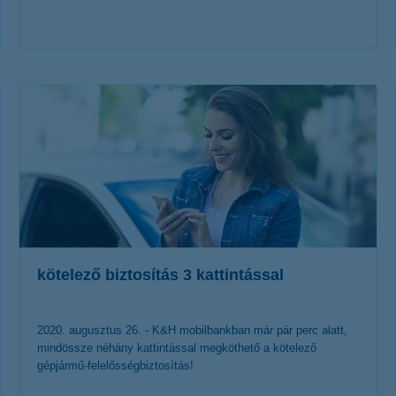
érdekel a cikk
kötelező biztosítás 3 kattintással
2020. augusztus 26. - K&H mobilbankban már pár perc alatt,
mindössze néhány kattintással megköthető a kötelező
gépjármű-felelősségbiztosítás!