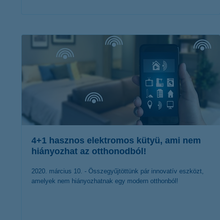
érdekel a cikk
4+1 hasznos elektromos kütyü, ami nem
hiányozhat az otthonodból!
2020. március 10. - Összegyűjtöttünk pár innovatív eszközt,
amelyek nem hiányozhatnak egy modern otthonból!