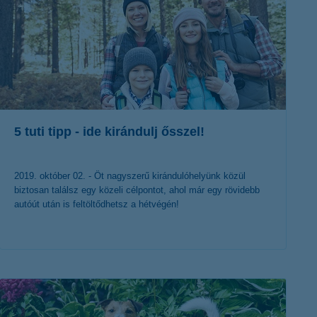
5 tuti tipp - ide kirándulj ősszel!
2019. október 02. - Öt nagyszerű kirándulóhelyünk közül
biztosan találsz egy közeli célpontot, ahol már egy rövidebb
autóút után is feltöltődhetsz a hétvégén!
érdekel a cikk