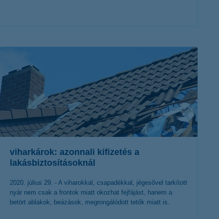
érdekel a cikk
viharkárok: azonnali kifizetés a
lakásbiztosításoknál
2020. július 29. - A viharokkal, csapadékkal, jégesővel tarkított
nyár nem csak a frontok miatt okozhat fejfájást, hanem a
betört ablakok, beázások, megrongálódott tetők miatt is.