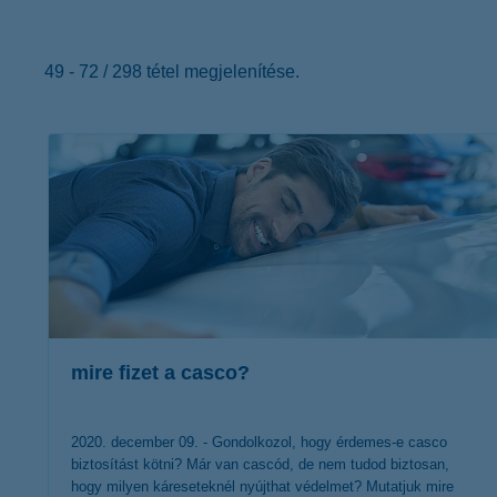
K&H Minősített Fogyasztóbarát
Otthonbiztosítás (MFO)
bankváltás
K&H virtuális
ügyfélajánló program
49 - 72 / 298 tétel megjelenítése.
új ügyfél vagyok
lakossági & vállalkozói számlacsomag együtt
mire fizet a casco?
2020. december 09. - Gondolkozol, hogy érdemes-e casco
biztosítást kötni? Már van cascód, de nem tudod biztosan,
hogy milyen káreseteknél nyújthat védelmet? Mutatjuk mire