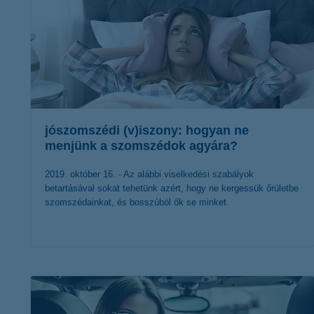
jószomszédi (v)iszony: hogyan ne
menjünk a szomszédok agyára?
2019. október 16. - Az alábbi viselkedési szabályok
betartásával sokat tehetünk azért, hogy ne kergessük őrületbe
szomszédainkat, és bosszúból ők se minket.
érdekel a cikk