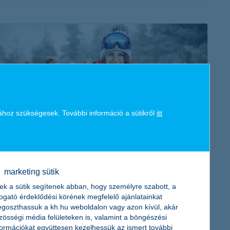
érdekel a cikk
ához szükségesek. További információ a sütikről
itt
snowboard kezdőknek: 4 tipp felszerelés
választáshoz
2020. január 28. - Alig várod Te is, hogy deszkára pattanj?
marketing sütik
Mutatjuk, hogyan válassz felszerelést kezdőként!
ek a sütik segítenek abban, hogy személyre szabott, a
togató érdeklődési körének megfelelő ajánlatainkat
goszthassuk a kh.hu weboldalon vagy azon kívül, akár
zösségi média felületeken is, valamint a böngészési
formációkat együttesen kezelhessük az ismert további