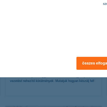
érdekel a cikk
sz
havas úton vezetés: így készülj fel!
összes elfog
2019. december 04. - Csúszós utak, rossz látási viszonyok,
elakadásveszély... a leggyakoribb havazással együtt járó,
vezetést nehezítő körülmények. Mutatjuk hogyan készülj fel!
érdekel a cikk