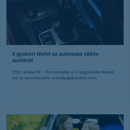
5 gyakori tévhit az automata váltós
autókról
2019. október 09. - Összeszedtük az 5 leggyakoribb tévhitet,
ami az automataváltós személygépkocsikat övezi.
érdekel a cikk