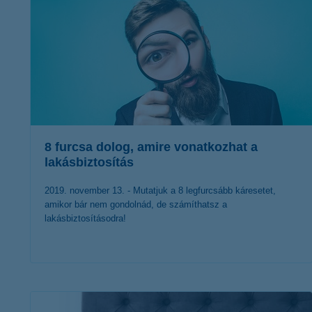
8 furcsa dolog, amire vonatkozhat a
lakásbiztosítás
2019. november 13. - Mutatjuk a 8 legfurcsább káresetet,
amikor bár nem gondolnád, de számíthatsz a
lakásbiztosításodra!
érdekel a cikk