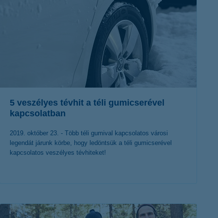
5 veszélyes tévhit a téli gumicserével
kapcsolatban
2019. október 23. - Több téli gumival kapcsolatos városi
legendát járunk körbe, hogy ledöntsük a téli gumicserével
kapcsolatos veszélyes tévhiteket!
érdekel a cikk