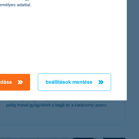
érdekel a cikk
emélyes adattal.
így úszd meg a karácsonyt katasztrófák
nélkül
adása
beállítások mentése
2019. november 20. - Tippjeinket követve garantáljuk, hogy a
karácsonyt megúszhatjuk lakás katasztrófák nélkül – a többire
pedig marad gyógyírként a bejgli és a karácsonyi puncs.
érdekel a cikk