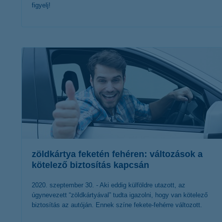
figyelj!
érdekel a cikk
zöldkártya feketén fehéren: változások a
kötelező biztosítás kapcsán
2020. szeptember 30. - Aki eddig külföldre utazott, az
úgynevezett “zöldkártyával” tudta igazolni, hogy van kötelező
biztosítás az autóján. Ennek színe fekete-fehérre változott.