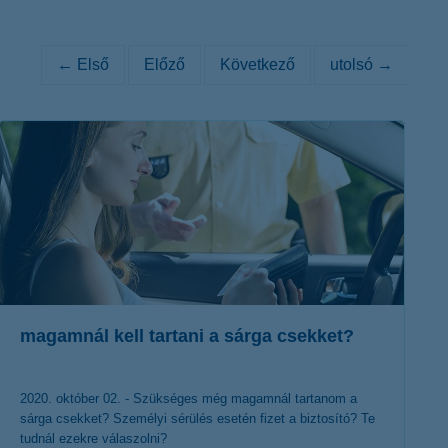
K&H token megújítás
Digitális Állampolgárság Program
← Első
Előző
Következő
utolsó →
magamnál kell tartani a sárga csekket?
2020. október 02. - Szükséges még magamnál tartanom a
sárga csekket? Személyi sérülés esetén fizet a biztosító? Te
tudnál ezekre válaszolni?