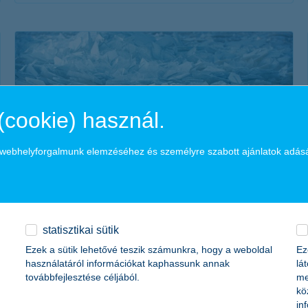
érdekel a cikk
(cookie) használ.
a webhelyforgalmunk elemzéséhez és személyre szabott ajánlatok adás
5 téli sport, amiről még tuti nem hallottál!
2020. február 03. - Összegyűjtöttük a legkülönlegesebb téli
statisztikai sütik
sportokat, már csak a vállalkozószellem hiányzik az
Ezek a sütik lehetővé teszik számunkra, hogy a weboldal
Ez
induláshoz!
használatáról információkat kaphassunk annak
lá
továbbfejlesztése céljából.
me
kö
in