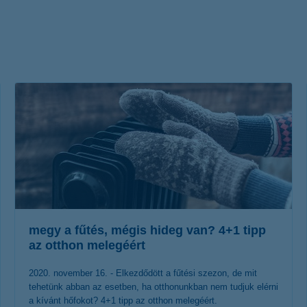
életbiztosítási csomag
 betéti kártya
K&H babaváró hitelhez
kapcsolódó csoportos
hitelfedezeti életbiztosítás
megy a fűtés, mégis hideg van? 4+1 tipp
az otthon melegéért
2020. november 16. - Elkezdődött a fűtési szezon, de mit
tehetünk abban az esetben, ha otthonunkban nem tudjuk elérni
a kívánt hőfokot? 4+1 tipp az otthon melegéért.