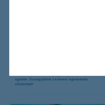
érdekel a cikk
hova menjünk síelni? 5 tuti síterep
Európában
2020. január 22. - Szerencsére mindössze néhány órás
utazással eljuthatunk a világ legjobb síparadicsomainak
egyikébe. Összegyűjtöttük a kontinens legkedveltebb
síközpontjait!
érdekel a cikk