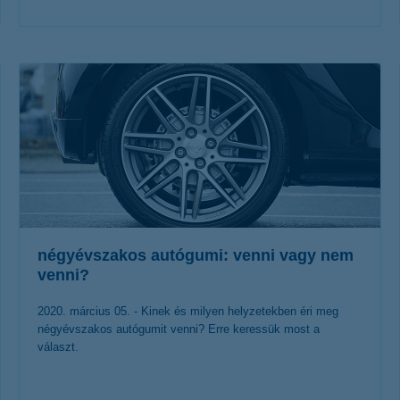
érdekel a cikk
négyévszakos autógumi: venni vagy nem
venni?
2020. március 05. - Kinek és milyen helyzetekben éri meg
négyévszakos autógumit venni? Erre keressük most a
választ.