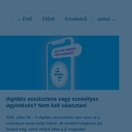
K&H token megújítás
Digitális Állampolgárság Program
← Első
Előző
Következő
utolsó →
digitális asszisztens vagy személyes
ügyintézés? Nem kell választani
2026. július 06. - A digitális asszisztens nem veszi át a
személyes tanácsadás helyét, de remekül kiegészíti azt.
Ismerd meg, mikor melyik lehet a jó megoldás!