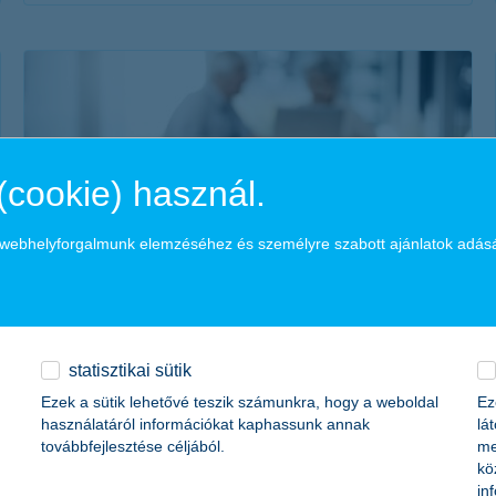
érdekel a cikk
(cookie) használ.
a webhelyforgalmunk elemzéséhez és személyre szabott ajánlatok adás
mi történik a közös bankszámlával halál
esetén?
2026. március 29. - Hogyan működik a közös bankszámla
statisztikai sütik
halál esetén? Mikor lehet jobb megoldás a társkártya
Ezek a sütik lehetővé teszik számunkra, hogy a weboldal
Ez
használata? Az alábbiakban kiderül.
használatáról információkat kaphassunk annak
lá
továbbfejlesztése céljából.
me
kö
in