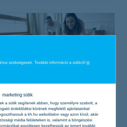
érdekel a cikk
ához szükségesek. További információ a sütikről
itt
milyen állami támogatások vannak 2026-
ban?
2026. február 22. - Az állami támogatások 2026-ban is
marketing sütik
segíthetik az otthonteremtést – ismerd meg, milyen
ek a sütik segítenek abban, hogy személyre szabott, a
lehetőségeket vehetsz igénybe!
togató érdeklődési körének megfelelő ajánlatainkat
goszthassuk a kh.hu weboldalon vagy azon kívül, akár
zösségi média felületeken is, valamint a böngészési
formációkat együttesen kezelhessük az ismert további