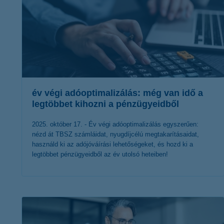
év végi adóoptimalizálás: még van idő a
legtöbbet kihozni a pénzügyeidből
2025. október 17. - Év végi adóoptimalizálás egyszerűen:
nézd át TBSZ számláidat, nyugdíjcélú megtakarításaidat,
használd ki az adójóváírási lehetőségeket, és hozd ki a
legtöbbet pénzügyeidből az év utolsó heteiben!
érdekel a cikk