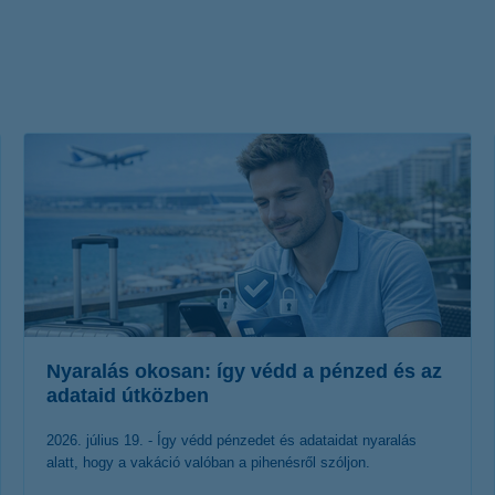
életbiztosítási csomag
 betéti kártya
K&H babaváró hitelhez
kapcsolódó csoportos
hitelfedezeti életbiztosítás
Nyaralás okosan: így védd a pénzed és az
adataid útközben
2026. július 19. - Így védd pénzedet és adataidat nyaralás
alatt, hogy a vakáció valóban a pihenésről szóljon.