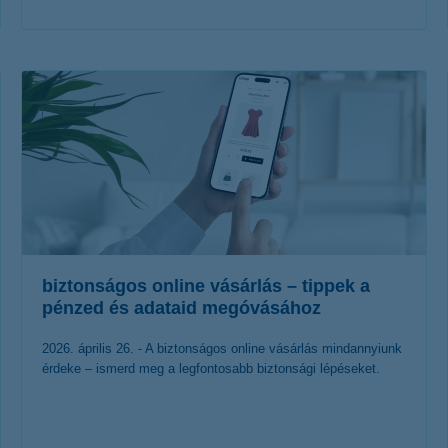
érdekel a cikk
biztonságos online vásárlás – tippek a
pénzed és adataid megóvásához
2026. április 26. - A biztonságos online vásárlás mindannyiunk
érdeke – ismerd meg a legfontosabb biztonsági lépéseket.