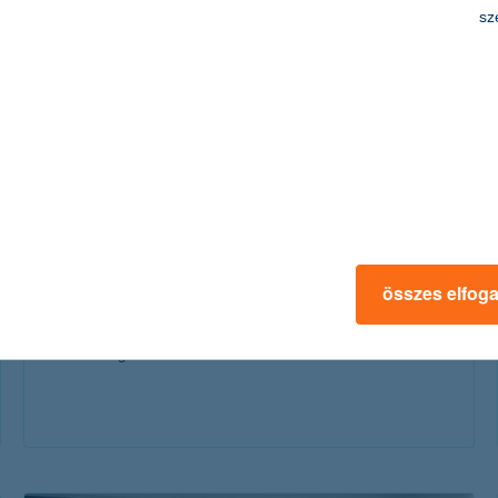
érdekel a cikk
sz
ezekkel a megtakarításokkal
mentesülhetsz a szocho alól
összes elfog
2026. január 05. - Milyen megoldásokkal mentesülhetsz a
szocho megfizetése alól? Tanácsok a cikkünkben!
érdekel a cikk