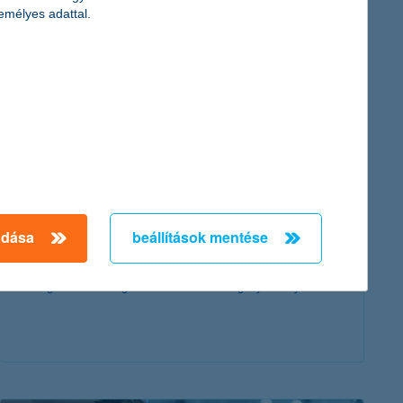
érdekel a cikk
emélyes adattal.
mobilon igényelhető hitel: már 15 millió
forintig is lehetséges
adása
beállítások mentése
2025. november 28. - mobilon igényelhető hitel már 15 millió
forintig – ismerd meg a feltételeket és az igénylés folyamatát.
érdekel a cikk