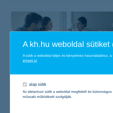
érdekel a cikk
A kh.hu weboldal sütiket 
A sütik a weboldal teljes és kényelmes használatához, 
érhető el
.
pénzügyi „adulting” - 5 hiba, amit a
szüleink elkövettek, de mi elkerülhetünk
2026. április 08. - A pénzügyi tudatosság tanulható - első
alap sütik
lépésben érdemes megvizsgálni a családban előforduló
Az idetartozó sütik a weboldal megfelelő és biztonságos
hibákat. Lássunk néhány példát!
műszaki működését szolgálják.