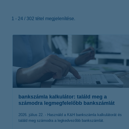
K&H Minősített Fogyasztóbarát
Otthonbiztosítás (MFO)
bankváltás
K&H virtuális
ügyfélajánló program
1 - 24 / 302 tétel megjelenítése.
új ügyfél vagyok
lakossági & vállalkozói számlacsomag együtt
bankszámla kalkulátor: találd meg a
számodra legmegfelelőbb bankszámlát
2026. július 22. - Használd a K&H bankszámla kalkulátorát és
találd meg számodra a legkedvezőbb bankszámlát.