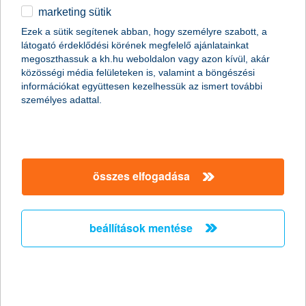
marketing sütik
egyéb
összes cikk megjelenítése
Ezek a sütik segítenek abban, hogy személyre szabott, a
látogató érdeklődési körének megfelelő ajánlatainkat
English
megoszthassuk a kh.hu weboldalon vagy azon kívül, akár
közösségi média felületeken is, valamint a böngészési
információkat együttesen kezelhessük az ismert további
személyes adattal.
Előző
Következő
utolsó →
összes elfogadása
beállítások mentése