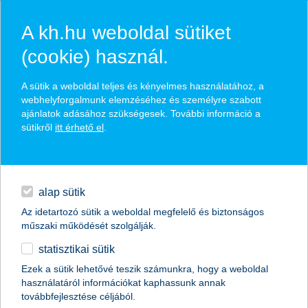
A kh.hu weboldal sütiket
(cookie) használ.
hasznos biztosítási
A sütik a weboldal teljes és kényelmes használatához, a
tippek
webhelyforgalmunk elemzéséhez és személyre szabott
ajánlatok adásához szükségesek. További információ a
sütikről
itt érhető el
.
hitelek
találd meg könnyedén, ami Neked szól
napi pénzügyek
alap sütik
Az idetartozó sütik a weboldal megfelelő és biztonságos
élethelyzet kiválasztása
megtakarítások
műszaki működését szolgálják.
statisztikai sütik
biztosítások
termék kategória kiválasztása
Ezek a sütik lehetővé teszik számunkra, hogy a weboldal
használatáról információkat kaphassunk annak
digitális bankolás
továbbfejlesztése céljából.