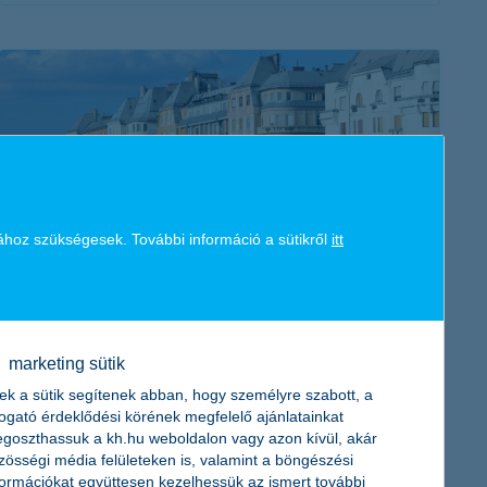
érdekel a cikk
ához szükségesek. További információ a sütikről
itt
így csökkentheted a rezsid felújítással, ha
társasházban élsz
2024. július 16. - Költséghatékony megoldást keresel a
marketing sütik
társasházi lakás felújításhoz vagy az ingatlan
ek a sütik segítenek abban, hogy személyre szabott, a
korszerűsítéséhez? Hasznos tanácsok, tippek cikkünkben!
togató érdeklődési körének megfelelő ajánlatainkat
goszthassuk a kh.hu weboldalon vagy azon kívül, akár
zösségi média felületeken is, valamint a böngészési
formációkat együttesen kezelhessük az ismert további