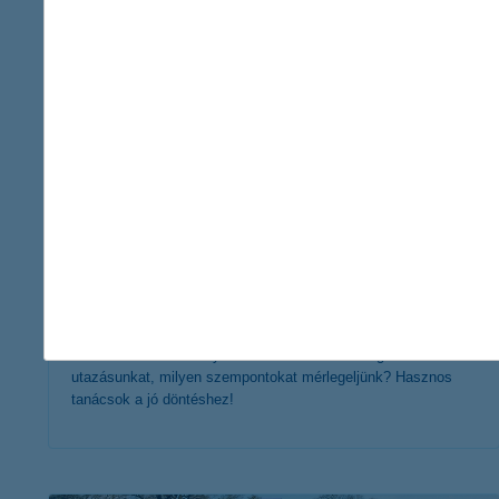
érdekel a cikk
szervezett utazás vagy egyéni
utazásszervezés - melyiket válasszuk?
2024. június 24. - Szervezett utazás vagy egyéni
utazásszervezés? Milyen módon tervezzük meg az
utazásunkat, milyen szempontokat mérlegeljünk? Hasznos
tanácsok a jó döntéshez!
érdekel a cikk