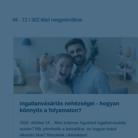
K&H Minősített Fogyasztóbarát
Otthonbiztosítás (MFO)
bankváltás
K&H virtuális
ügyfélajánló program
49 - 72 / 302 tétel megjelenítése.
új ügyfél vagyok
lakossági & vállalkozói számlacsomag együtt
ingatlanvásárlás nehézségei - hogyan
könnyíts a folyamaton?
2024. október 14. - Mire érdemes figyelned ingatlanvásárlás
esetén? Mik jelenthetik a buktatókat, és hogyan tudod
elkerülni őket? Részletek cikkünkben!