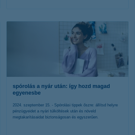
érdekel a cikk
spórolás a nyár után: így hozd magad
egyenesbe
2024. szeptember 15. - Spórolási tippek őszre: állítsd helyre
pénzügyeidet a nyári túlköltések után és növeld
megtakarításaidat biztonságosan és egyszerűen.