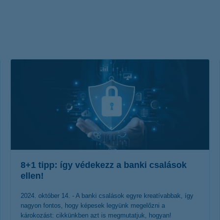
életbiztosítási csomag
 betéti kártya
K&H babaváró hitelhez
kapcsolódó csoportos
hitelfedezeti életbiztosítás
8+1 tipp: így védekezz a banki csalások
ellen!
2024. október 14. - A banki csalások egyre kreatívabbak, így
nagyon fontos, hogy képesek legyünk megelőzni a
károkozást: cikkünkben azt is megmutatjuk, hogyan!