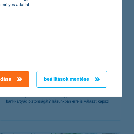
érdekel a cikk
emélyes adattal.
bankkártya vs. hitelkártya – mi a
különbség?
adása
beállítások mentése
2024. június 10. - Miért fontos, hogy tisztában legyél a betéti
és hitelkártyák működésével? Hogyan tudod növelni a
bankkártyád biztonságát? Írásunkban erre is választ kapsz!
érdekel a cikk