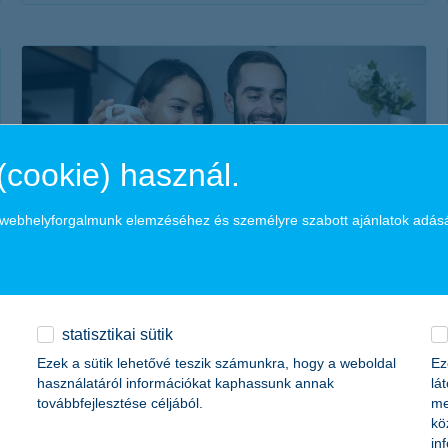
érdekel a cikk
(cookie) használ.
a webhelyforgalmunk elemzéséhez és személyre szabott ajánlatok adás
hasznos infók egy helyen a lakáshitel
feltételeiről!
2024. július 17. - Akár piaci lakáshitelről, vagy államilag
statisztikai sütik
támogatott konstrukcióról van szó, fontos, hogy tisztában
Ezek a sütik lehetővé teszik számunkra, hogy a weboldal
Ez
legyél a lakáshitel feltételeivel. Részletek cikkünkben!
használatáról információkat kaphassunk annak
lá
továbbfejlesztése céljából.
me
kö
in