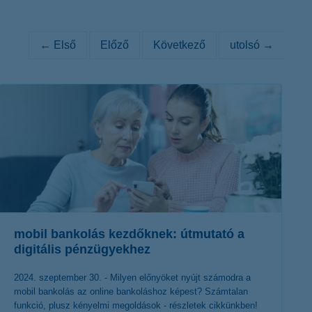
K&H token megújítás
Digitális Állampolgárság Program
← Első
Előző
Következő
utolsó →
mobil bankolás kezdőknek: útmutató a
digitális pénzügyekhez
2024. szeptember 30. - Milyen előnyöket nyújt számodra a
mobil bankolás az online bankoláshoz képest? Számtalan
funkció, plusz kényelmi megoldások - részletek cikkünkben!