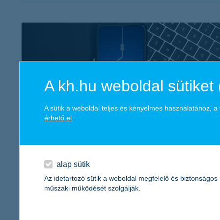
érdekel a cikk
A kh.hu weboldal sütiket 
A sütik a weboldal teljes és kényelmes használatához, 
érhető el
.
TE & a manipuláció – a csalások
pszichológiája
2024. július 22. - Sokan esnek adathalászok áldozatául, és az
alap sütik
esetek többségében olyan emberek, akik hallottak már az
Az idetartozó sütik a weboldal megfelelő és biztonságos
adathalászatról. De miért? Cikkünkből kiderül!
műszaki működését szolgálják.