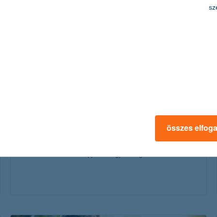
érdekel a cikk
sz
céges jutalomra számítasz? befektetéssel
még többet érhet
összes elfog
2024. június 11. - Céges jutalom, bónusz – ha befekteted még
többet érhet! Hasznos tippek az egyösszegű befektetésekhez!
érdekel a cikk