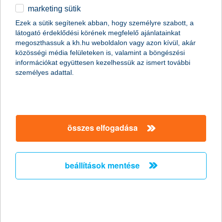
marketing sütik
egyéb
Ezek a sütik segítenek abban, hogy személyre szabott, a
látogató érdeklődési körének megfelelő ajánlatainkat
English
megoszthassuk a kh.hu weboldalon vagy azon kívül, akár
közösségi média felületeken is, valamint a böngészési
információkat együttesen kezelhessük az ismert további
személyes adattal.
valóság a nyaralás után: a költekezés hatásai
összes elfogadása
Mindannyian úgy
vágunk bele a nyárba
és az utazásba, hogy
biztosak vagyunk benne,
ki fogunk jönni a rendelkezésünkre
álló keretből.
A valóság azonban sokszor ennek
épp a szöges
beállítások mentése
ellentéte
és kiderül, hogy sokkal
többet költöttünk, mint
amennyit megengedhettünk volna magunknak.
Mégis
hogyan történhet ez meg?
Nos, leginkább úgy, hogy a tengerparton vagy egy mesés
városban sokkal
könnyebben esünk az impulzus vásárlás