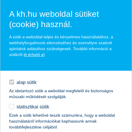
A kh.hu weboldal sütiket
(cookie) használ.
hasznos biztosítási
A sütik a weboldal teljes és kényelmes használatához, a
tippek
webhelyforgalmunk elemzéséhez és személyre szabott
ajánlatok adásához szükségesek. További információ a
sütikről
itt érhető el
.
hitelek
találd meg könnyedén, ami Neked szól
napi pénzügyek
alap sütik
Az idetartozó sütik a weboldal megfelelő és biztonságos
élethelyzet kiválasztása
megtakarítások
műszaki működését szolgálják.
statisztikai sütik
biztosítások
termék kategória kiválasztása
Ezek a sütik lehetővé teszik számunkra, hogy a weboldal
használatáról információkat kaphassunk annak
digitális bankolás
továbbfejlesztése céljából.