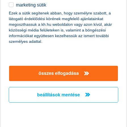
marketing sütik
egyéb
összes cikk megjelenítése
Ezek a sütik segítenek abban, hogy személyre szabott, a
látogató érdeklődési körének megfelelő ajánlatainkat
English
megoszthassuk a kh.hu weboldalon vagy azon kívül, akár
közösségi média felületeken is, valamint a böngészési
információkat együttesen kezelhessük az ismert további
személyes adattal.
Előző
Következő
utolsó →
összes elfogadása
beállítások mentése