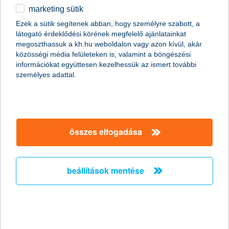
marketing sütik
egyéb
Ezek a sütik segítenek abban, hogy személyre szabott, a
magánszemélyek
megtakarítások
befektetések közép- és hosszútávra
látogató érdeklődési körének megfelelő ajánlatainkat
English
nyíltvégű befektetési alapok
részvény és nyersanyag alapok
megoszthassuk a kh.hu weboldalon vagy azon kívül, akár
K&H öko felelős befektetési alapok alapja
közösségi média felületeken is, valamint a böngészési
információkat együttesen kezelhessük az ismert további
személyes adattal.
összes elfogadása
beállítások mentése