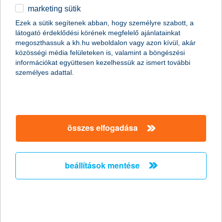
marketing sütik
egyéb
Ezek a sütik segítenek abban, hogy személyre szabott, a
látogató érdeklődési körének megfelelő ajánlatainkat
English
megoszthassuk a kh.hu weboldalon vagy azon kívül, akár
közösségi média felületeken is, valamint a böngészési
információkat együttesen kezelhessük az ismert további
személyes adattal.
összes elfogadása
melyiknél ér többet a befektetés óta elért hozam?
vegyünk egy példát:
beállítások mentése
Az egyik legnépszerűbb tőzsdei befektetés a lakossági
befektetők körében a világ fejlett és feltörekvő
részvénypiacainak teljesítményét lekövető befektetési alapok
(példánkban All Country World Index). Ennek
eurós hozama
2025 és 2026 júniusa között 27 százalék volt, forintban
kifejezve viszont csak 11 százalék.
Tehát forintban nézve