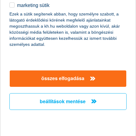
pénzügyi előnyöket érhetünk el, például optimalizálni
marketing sütik
egyéb
tudjuk a befektetések hozamát. A tartós befektetési számla
– röviden TBSZ – az egyik legkedvezőbb konstrukció azok
Ezek a sütik segítenek abban, hogy személyre szabott, a
számára, akik hajlandóak több évben gondolkodni, és
látogató érdeklődési körének megfelelő ajánlatainkat
English
közben adóelőnyöket szeretnének elérni.
megoszthassuk a kh.hu weboldalon vagy azon kívül, akár
közösségi média felületeken is, valamint a böngészési
információkat együttesen kezelhessük az ismert további
személyes adattal.
összes elfogadása
beállítások mentése
Az alábbiakban bemutatjuk, hogyan működik a TBSZ, milyen
előnyökkel jár, és kinek lehet igazán jó választás.
mi az a TBSZ?
A tartós befektetési számla (TBSZ) egy speciális