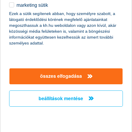
marketing sütik
egyéb
Ezek a sütik segítenek abban, hogy személyre szabott, a
látogató érdeklődési körének megfelelő ajánlatainkat
magánszemélyek
megtakarítások
befektetések közép- és hosszútávra
English
megoszthassuk a kh.hu weboldalon vagy azon kívül, akár
K&H rendszeres befektetési program
közösségi média felületeken is, valamint a böngészési
K&H rendszeres díjas nyugdíjbiztosítás 3
segítünk kiszámolni, mennyit kell
információkat együttesen kezelhessük az ismert további
személyes adattal.
félretenned
K&H nyugdíjkalkulátor
összes elfogadása
részletek
beállítások mentése
főbb tudnivalók