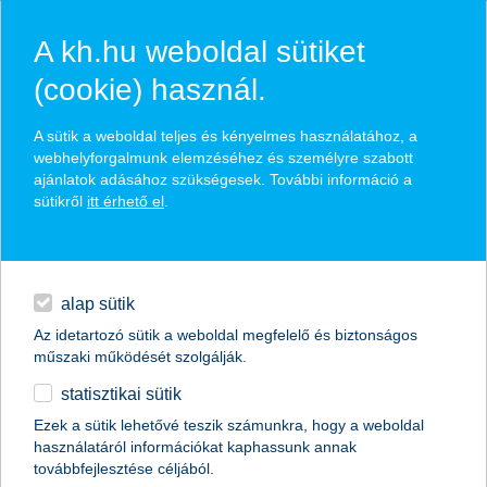
A kh.hu weboldal sütiket
(cookie) használ.
TE& az innovációink
A sütik a weboldal teljes és kényelmes használatához, a
webhelyforgalmunk elemzéséhez és személyre szabott
ajánlatok adásához szükségesek. További információ a
& újra a K&H a legjobb hazai digitális bank
sütikről
itt érhető el
.
K&H visszapénz: pénzvisszatérítés vásárlásaid után
hitelek
kérd Kate, a digitális, pénzügyi asszisztensed segítségét
fedezd fel innovációinkat
napi pénzügyek
alap sütik
Az idetartozó sütik a weboldal megfelelő és biztonságos
megtakarítások
műszaki működését szolgálják.
statisztikai sütik
biztosítások
Ezek a sütik lehetővé teszik számunkra, hogy a weboldal
használatáról információkat kaphassunk annak
digitális bankolás
továbbfejlesztése céljából.
magánszemélyek
digitális bankolás