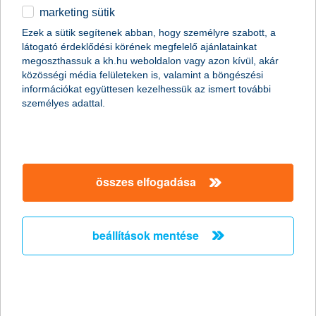
marketing sütik
egyéb
Ezek a sütik segítenek abban, hogy személyre szabott, a
* a Global Banking and Finance Review magazin
látogató érdeklődési körének megfelelő ajánlatainkat
értékelése alapján
English
megoszthassuk a kh.hu weboldalon vagy azon kívül, akár
közösségi média felületeken is, valamint a böngészési
információkat együttesen kezelhessük az ismert további
személyes adattal.
nyiss számlát elejétől a végéig mobilon!
elkezdem
összes elfogadása
mobilon
beállítások mentése