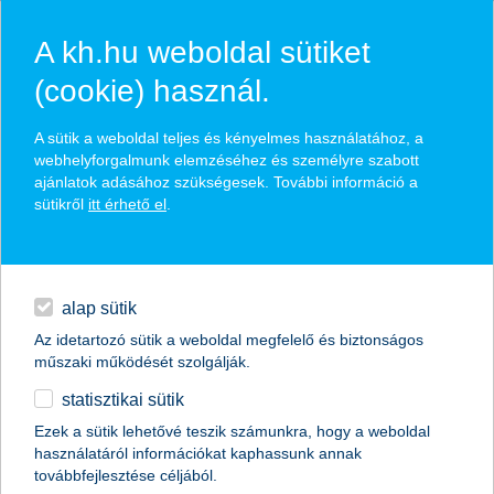
A kh.hu weboldal sütiket
(cookie) használ.
K&H prémium 3 egyszeri díjas
A sütik a weboldal teljes és kényelmes használatához, a
webhelyforgalmunk elemzéséhez és személyre szabott
életbiztosítás
ajánlatok adásához szükségesek. További információ a
sütikről
itt érhető el
.
széles eszközalap-kínálat, portfólió-építés lehetősége
hitelek
alacsony és áttekinthető költségek
napi pénzügyek
élet-, és baleset-biztosítási védelemmel
alap sütik
Az idetartozó sütik a weboldal megfelelő és biztonságos
megtakarítások
műszaki működését szolgálják.
időpontot foglalok
statisztikai sütik
biztosítások
Ezek a sütik lehetővé teszik számunkra, hogy a weboldal
használatáról információkat kaphassunk annak
digitális bankolás
visszahívást kérek
továbbfejlesztése céljából.