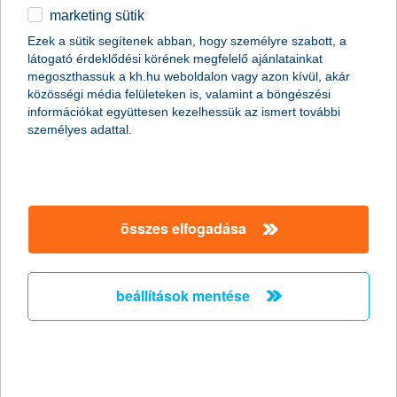
marketing sütik
egyéb
Ezek a sütik segítenek abban, hogy személyre szabott, a
magánszemélyek
megtakarítások
megtakarítások adóelőnyökkel
látogató érdeklődési körének megfelelő ajánlatainkat
öngondoskodás és adóelőnyök biztosítási eszközalapokhoz
részletek
English
megoszthassuk a kh.hu weboldalon vagy azon kívül, akár
K&H prémium 3 egyszeri díjas életbiztosítás
közösségi média felületeken is, valamint a böngészési
információkat együttesen kezelhessük az ismert további
személyes adattal.
főbb tudnivalók
összes elfogadása
75 éves korig a
tartam során –
beállítások mentése
választásodtól
függően – 200 ezer,
vagy 500 ezer forint
összegű
életbiztosítási,
valamint további 1
élet-, és baleset-
millió forint baleset-