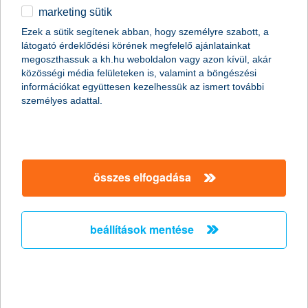
marketing sütik
egyéb
Ezek a sütik segítenek abban, hogy személyre szabott, a
magánszemélyek
hitelek
lakáshitelek
K&H NHP Zöld Otthon lakáshitel
látogató érdeklődési körének megfelelő ajánlatainkat
az MNB által biztosított
English
megoszthassuk a kh.hu weboldalon vagy azon kívül, akár
közösségi média felületeken is, valamint a böngészési
keretösszeg kimerülése
információkat együttesen kezelhessük az ismert további
következtében a K&H Bank
személyes adattal.
az NHP Zöld Otthon
Program keretében további
hitelkérelmet nem fogad be.
összes elfogadása
beállítások mentése
K&H NHP Zöld Otthon
lakáshitel főbb tudnivalói