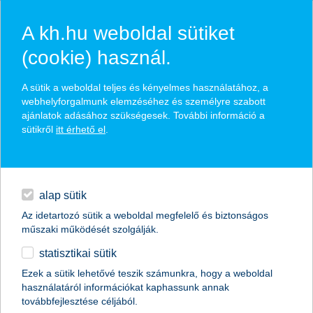
A kh.hu weboldal sütiket
(cookie) használ.
hasznos biztosítási
A sütik a weboldal teljes és kényelmes használatához, a
tippek
webhelyforgalmunk elemzéséhez és személyre szabott
ajánlatok adásához szükségesek. További információ a
sütikről
itt érhető el
.
hitelek
találd meg könnyedén, ami Neked szól
napi pénzügyek
alap sütik
Az idetartozó sütik a weboldal megfelelő és biztonságos
élethelyzet kiválasztása
megtakarítások
műszaki működését szolgálják.
statisztikai sütik
biztosítások
termék kategória kiválasztása
Ezek a sütik lehetővé teszik számunkra, hogy a weboldal
használatáról információkat kaphassunk annak
digitális bankolás
továbbfejlesztése céljából.