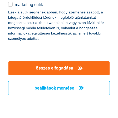
marketing sütik
egyéb
összes cikk megjelenítése
Ezek a sütik segítenek abban, hogy személyre szabott, a
látogató érdeklődési körének megfelelő ajánlatainkat
English
megoszthassuk a kh.hu weboldalon vagy azon kívül, akár
közösségi média felületeken is, valamint a böngészési
információkat együttesen kezelhessük az ismert további
személyes adattal.
Előző
Következő
utolsó →
összes elfogadása
beállítások mentése