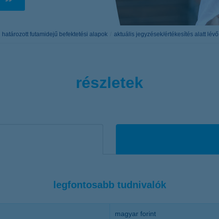
életbiztosítási csomag
 betéti kártya
K&H babaváró hitelhez
kapcsolódó csoportos
határozott futamidejű befektetési alapok
aktuális jegyzések/értékesítés alatt lév
hitelfedezeti életbiztosítás
részletek
legfontosabb tudnivalók
magyar forint