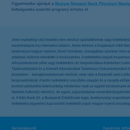
Figyelmedbe ajánljuk a
Magyar Nemzeti Bank Pénzügyi Navig
költségvetés-számító program) érhetsz el.
Jelen marketing célú hirdetés nem minősül ajánlattételnek vagy befektetési 
www.khalapok.hu) internetes oldalon, illetve kérésre a forgalmazó K&H Ban
tartalmazza magyar nyelven, tömör formában, önmagában azonban nem ad t
adatokat, különös tekintettel a kockázatokra. A befektetési jegyek forgalm
árfolyamfedezeti céllal vagy befektetési cél megvalósítása érdekében szár
Tájékoztatójából és a Kiemelt Információkat Tartalmazó Dokumentumából táj
jövedelem – kamatjövedelemnek minősül, mely után a fizetendő adót a kifiz
tanácsadóinknál. A tartós befektetési szerződés alapján és a nyugdíj-elő
konkrét adófizetési kötelezettség mindenkor csak az egyedi körülmények 
Markets Authority) ellenőrzi, de egyes, jogszabályban nevesített tárgykör
el. A K&H Bank Zrt. a Budapesti Értéktőzsde tagja, tevékenységi engedélyéne
befektetési jegyekhez kapcsolódó befektetői jogok magyar nyelvű összefoglaló
társaságunk
hasznos info