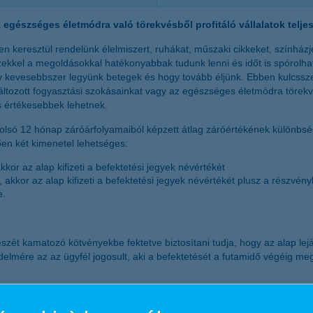
egészséges életmódra való törekvésből profitáló vállalatok telje
en keresztül rendelünk élelmiszert, ruhákat, műszaki cikkeket, színházj
zekkel a megoldásokkal hatékonyabbak tudunk lenni és időt is spórol
gy kevesebbszer legyünk betegek és hogy tovább éljünk. Ebben kulcssz
ltozott fogyasztási szokásainkat vagy az egészséges életmódra törekv
is értékesebbek lehetnek.
lsó 12 hónap záróárfolyamaiból képzett átlag záróértékének különbsége
ően két kimenetel lehetséges:
kor az alap kifizeti a befektetési jegyek névértékét
akkor az alap kifizeti a befektetési jegyek névértékét plusz a részvén
e.
szét kamatozó kötvényekbe fektetve biztosítani tudja, hogy az alap lejá
delmére az az ügyfél jogosult, aki a befektetését a futamidő végéig meg
amit még jó tudni, mielőtt döntesz