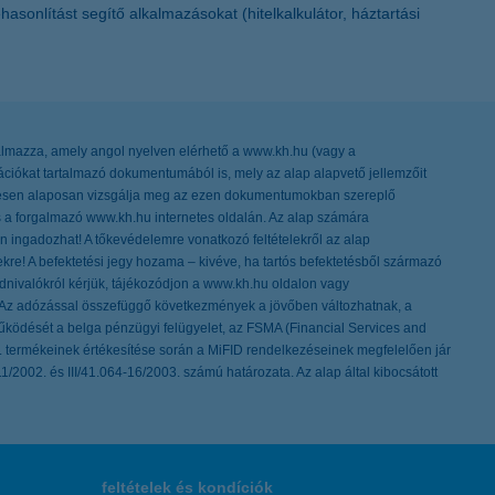
sonlítást segítő alkalmazásokat (hitelkalkulátor, háztartási
artalmazza, amely angol nyelven elérhető a www.kh.hu (vagy a
ációkat tartalmazó dokumentumából is, mely az alap alapvető jellemzőit
etesen alaposan vizsgálja meg az ezen dokumentumokban szereplő
és a forgalmazó www.kh.hu internetes oldalán. Az alap számára
n ingadozhat! A tőkevédelemre vonatkozó feltételekről az alap
re! A befektetési jegy hozama – kivéve, ha tartós befektetésből származó
dnivalókról kérjük, tájékozódjon a www.kh.hu oldalon vagy
k. Az adózással összefüggő következmények a jövőben változhatnak, a
űködését a belga pénzügyi felügyelet, az FSMA (Financial Services and
t. termékeinek értékesítése során a MiFID rendelkezéseinek megfelelően jár
1/2002. és III/41.064-16/2003. számú határozata. Az alap által kibocsátott
feltételek és kondíciók