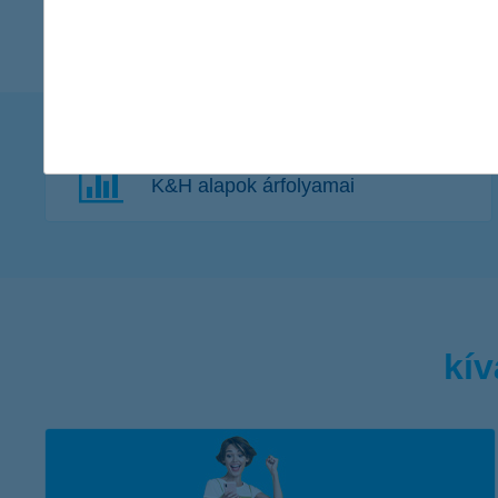
K&H alapok árfolyamai
kív