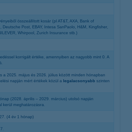
nyeiből összeállított kosár (pl AT&T, AXA, Bank of
, Deutsche Post, EBAY, Intesa SanPaolo, H&M, Kingfisher,
LEVER, Whirpool, Zurich Insurance stb.)
déssel korrigált értéke, amennyiben az nagyobb mint 0. A
%.
és a 2025. május és 2026. július között minden hónapban
elési napján mért értékek közül a
legalacsonyabb
szinten
ónap (2028. április – 2029. március) utolsó napján
l kerül meghatározásra.
 27. (4 év 1 hónap)
 7.