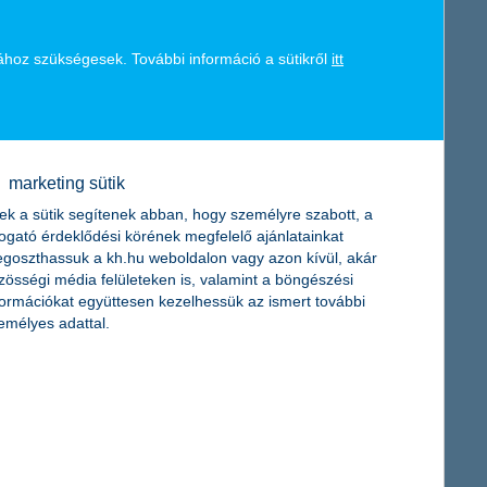
– vásárolod meg, akkor a futamidő végén a tőke védelme a
ához szükségesek. További információ a sütikről
itt
lás kedvezményt élvezhet
marketing sütik
ek a sütik segítenek abban, hogy személyre szabott, a
togató érdeklődési körének megfelelő ajánlatainkat
goszthassuk a kh.hu weboldalon vagy azon kívül, akár
zösségi média felületeken is, valamint a böngészési
formációkat együttesen kezelhessük az ismert további
emélyes adattal.