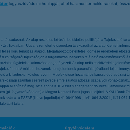
átor
fogyasztóvédelmi honlapját, ahol hasznos termékleírásokat, összeha
tanácsadásnak. Az alap részletes leírását, befektetési politikáját a Tájékoztató t
k Zrt. fiókjaiban. Ugyanezen elérhetőségeken tájékozódhat az alap Kiemelt inform
eljes körű leírást az alapról. Megalapozott befektetési döntése érdekében előz
azási költségeiről tájékozódjon a forgalmazási helyeken található hirdetményekből 
maztatott ügyletek alkalmazása engedélyezett. Az alap nettó eszközértéke jelentőse
ékozódhat. A múltbeli hozamok nem jelentenek garanciát a jövőbeni teljesítmények
ető a kifizetéskor köteles levonni. A befektetése hozamához kapcsolódó adózási tu
takarékossági számlán szerzett jövedelemre sajátos adózási szabályok vonatkozna
alapján állapítható meg. Az alapot a KBC Asset Management NV kezeli, amelynek m
ökben (pl. fogyasztóvédelem) a Magyar Nemzeti Bank jogosult eljárni. A K&H Bank Zr
k száma: a PSZÁF (illetve jogelődje) 41.064/1998., III/41.064-3/2001., III/41.064-1
ját itt találja.
rmációk
ügyfélvédelem