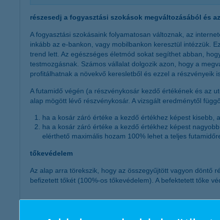
részesedj a fogyasztási szokások megváltozásából és az 
A fogyasztási szokásaink folyamatosan változnak, az internet
inkább az e-bankon, vagy mobilbankon keresztül intézzük. E
trend lett. Az egészséges életmód sokat segíthet abban, ho
testmozgásnak. Számos vállalat dolgozik azon, hogy a megvá
profitálhatnak a növekvő keresletből és ezzel a részvényeik 
A futamidő végén (a részvénykosár kezdő értékének és az uto
alap mögött lévő részvénykosár. A vizsgált eredménytől függ
ha a kosár záró értéke a kezdő értékhez képest kisebb, ak
ha a kosár záró értéke a kezdő értékhez képest nagyobb, 
elérthető maximális hozam 100% lehet a teljes futamidőr
tőkevédelem
Az alap arra törekszik, hogy az összegyűjtött vagyon döntő ré
befizetett tőkét (100%-os tőkevédelem). A befektetett tőke vé