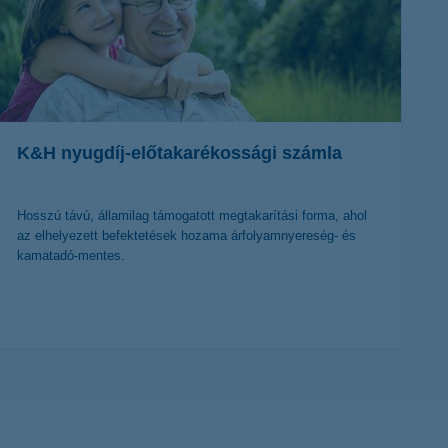
K&H nyugdíj-előtakarékossági számla
Hosszú távú, államilag támogatott megtakarítási forma, ahol
az elhelyezett befektetések hozama árfolyamnyereség- és
kamatadó-mentes.
további részletek