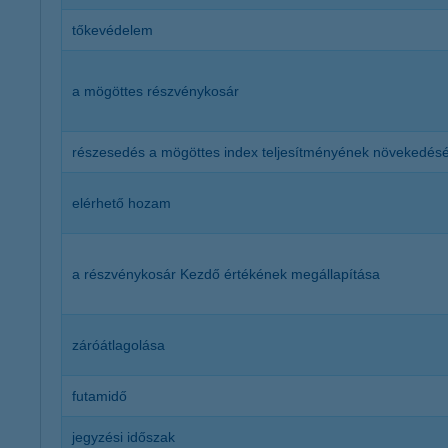
tőkevédelem
a mögöttes részvénykosár
részesedés a mögöttes index teljesítményének növekedés
elérhető hozam
a részvénykosár Kezdő értékének megállapítása
záróátlagolása
futamidő
jegyzési időszak