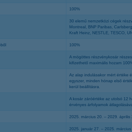
100%
30 elemű nemzetközi cégek részvé
Montreal, BNP Paribas, Carlsberg
Kraft Heinz, NESTLE, TESCO, UNI
éből
100%
A mögöttes részvénykosár részese
kifizethető maximális hozam 100
Az alap indulásakor mért értéke 
egyszer, minden hónap első érték
kerül beállításra.
A kosár záróértéke az utolsó 12 h
érvényes árfolyamok átlagolásáva
2025. március 20. – 2029. április
2025. január 27. – 2025. március