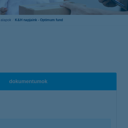
K&H token megújítás
Digitális Állampolgárság Program
ő alapok
K&H napjaink - Optimum fund
dokumentumok