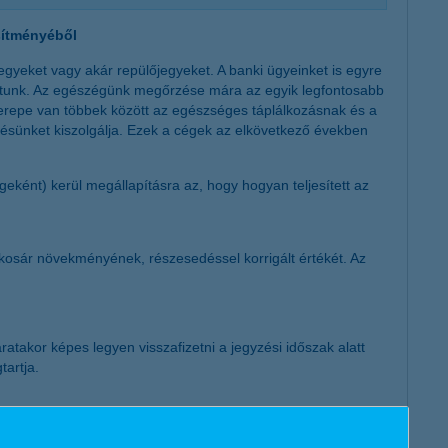
sítményéből
egyeket vagy akár repülőjegyeket. A banki ügyeinket is egyre
hatunk. Az egészégünk megőrzése mára az egyik legfontosabb
erepe van többek között az egészséges táplálkozásnak és a
ésünket kiszolgálja. Ezek a cégek az elkövetkező években
ként) kerül megállapításra az, hogy hogyan teljesített az
ykosár növekményének, részesedéssel korrigált értékét. Az
ratakor képes legyen visszafizetni a jegyzési időszak alatt
tartja.