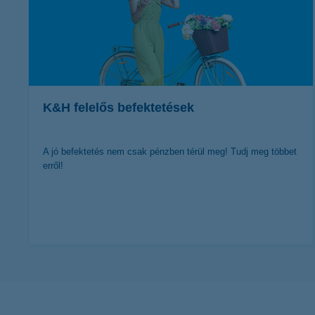
K&H felelős befektetések
A jó befektetés nem csak pénzben térül meg! Tudj meg többet
erről!
további részletek