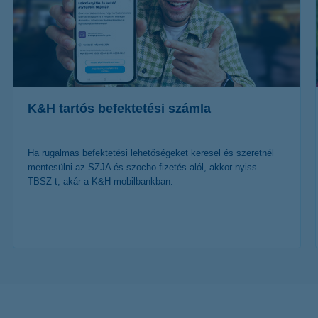
K&H tartós befektetési számla
Ha rugalmas befektetési lehetőségeket keresel és szeretnél
mentesülni az SZJA és szocho fizetés alól, akkor nyiss
TBSZ-t, akár a K&H mobilbankban.
további részletek