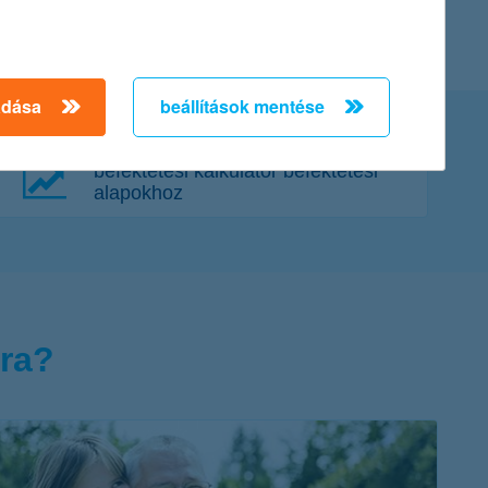
adása
beállítások mentése
befektetési kalkulátor befektetési
alapokhoz
kra?