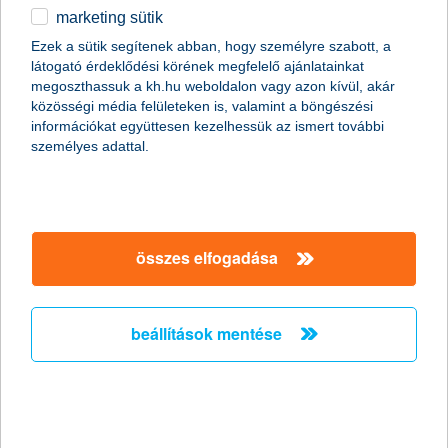
marketing sütik
egyéb
magánszemélyek
megtakarítások
befektetések közép- és hosszútávra
Ezek a sütik segítenek abban, hogy személyre szabott, a
nyíltvégű befektetési alapok
részvény és nyersanyag alapok
látogató érdeklődési körének megfelelő ajánlatainkat
részletek
English
K&H közép-európai részvény alap
megoszthassuk a kh.hu weboldalon vagy azon kívül, akár
közösségi média felületeken is, valamint a böngészési
információkat együttesen kezelhessük az ismert további
személyes adattal.
főbb tudnivalók
összes elfogadása
a te igényeidhez alkalmazkodva
beállítások mentése
az alapban lévő vállalatok részvényei több
szektort is képviselnek, többek között az
energiaipart, pénzügyet, gyógyszeripart és a
telekommunikációt
a K&H Alapkezelő az alap eszközeit a
budapesti, prágai, varsói és zágrábi tőzsdéken