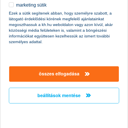
marketing sütik
egyéb
Ezek a sütik segítenek abban, hogy személyre szabott, a
magánszemélyek
megtakarítások
befektetések közép- és hosszútávra
látogató érdeklődési körének megfelelő ajánlatainkat
English
nyíltvégű befektetési alapok
részvény és nyersanyag alapok
megoszthassuk a kh.hu weboldalon vagy azon kívül, akár
részletek
KBC Select Immo We House Responsible Investing, forintban
közösségi média felületeken is, valamint a böngészési
információkat együttesen kezelhessük az ismert további
személyes adattal.
főbb tudnivalók
összes elfogadása
a Te igényeidhez alkalmazkodva
beállítások mentése
hosszú távon a részvényekkel magasabb hozamot
érhetsz el, mint betétekkel
tetszőleges összeget, tetszőleges időpontban
fektethetsz be
az alap hazai sorozata forintban vásárolható meg