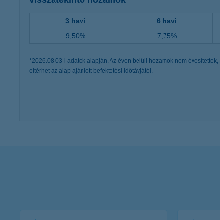
visszatekintő hozamok
3 havi
6 havi
9,50%
7,75%
*2026.08.03-i adatok alapján. Az éven belüli hozamok nem évesítettek, 
eltérhet az alap ajánlott befektetési időtávjától.