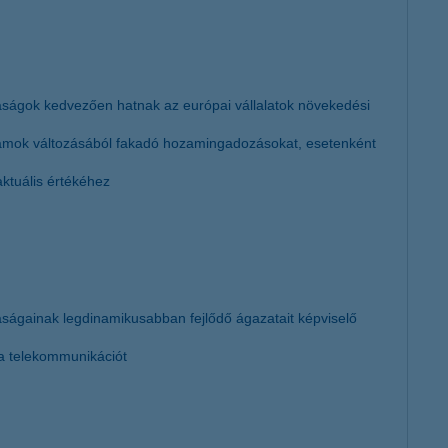
daságok kedvezően hatnak az európai vállalatok növekedési
lyamok változásából fakadó hozamingadozásokat, esetenként
ktuális értékéhez
aságainak legdinamikusabban fejlődő ágazatait képviselő
s a telekommunikációt