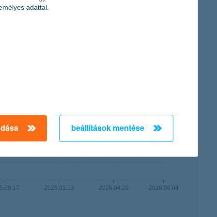
emélyes adattal.
adása
beállítások mentése
5.09.17
2026.01.13
2026.04.29
2026.08.04