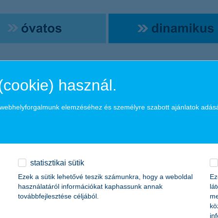
(cookie) használ.
kinek ajánljuk?
a webhelyforgalmunk elemzéséhez és személyre szabott ajánlatok adás
gy hosszú távon a részvénybefektetésekkel magasabb hozamot érhetnek e
részvényekben kereső befektetőknek
statisztikai sütik
tési jegyeinek árfolyama és teljesítménye az el
Ezek a sütik lehetővé teszik számunkra, hogy a weboldal
Ez
használatáról információkat kaphassunk annak
lá
továbbfejlesztése céljából.
me
kö
in