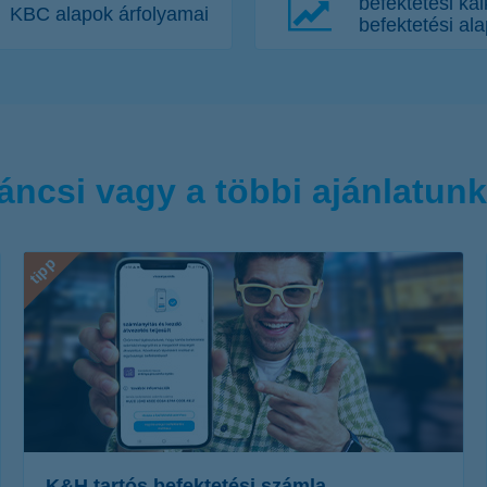
befektetési kal
KBC alapok árfolyamai
befektetési al
áncsi vagy a többi ajánlatun
tipp
K&H tartós befektetési számla