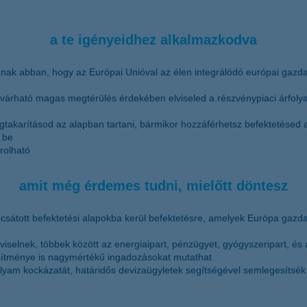
a te igényeidhez alkalmazkodva
íznak abban, hogy az Európai Unióval az élen integrálódó európai gaz
 várható magas megtérülés érdekében elviseled a részvénypiaci árfo
akarításod az alapban tartani, bármikor hozzáférhetsz befektetésed a
 be
rolható
amit még érdemes tudni, mielőtt döntesz
ocsátott befektetési alapokba kerül befektetésre, amelyek Európa gazd
pviselnek, többek között az energiaipart, pénzügyet, gyógyszeripart, é
esítménye is nagymértékű ingadozásokat mutathat
olyam kockázatát, határidős devizaügyletek segítségével semlegesítsék