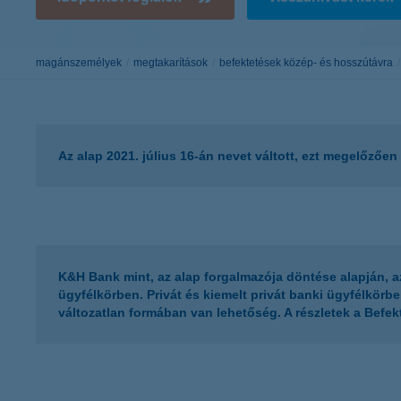
K&H Minősített Fogyasztóbarát
Otthonbiztosítás (MFO)
bankváltás
K&H virtuális
ügyfélajánló program
magánszemélyek
megtakarítások
befektetések közép- és hosszútávra
új ügyfél vagyok
lakossági & vállalkozói számlacsomag együtt
Az alap 2021. július 16-án nevet váltott, ezt megelőzően
K&H Bank mint, az alap forgalmazója döntése alapján, 
ügyfélkörben. Privát és kiemelt privát banki ügyfélkörb
változatlan formában van lehetőség. A részletek a Befek