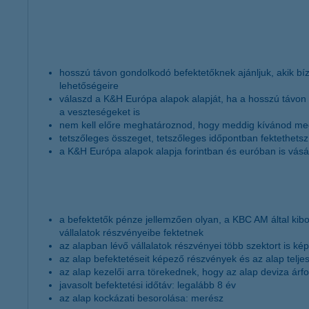
hosszú távon gondolkodó befektetőknek ajánljuk, akik b
lehetőségeire
válaszd a K&H Európa alapok alapját, ha a hosszú távon
a veszteségeket is
nem kell előre meghatároznod, hogy meddig kívánod megt
tetszőleges összeget, tetszőleges időpontban fektethetsz
a K&H Európa alapok alapja forintban és euróban is vásá
a befektetők pénze jellemzően olyan, a KBC AM által kib
vállalatok részvényeibe fektetnek
az alapban lévő vállalatok részvényei több szektort is ké
az alap befektetéseit képező részvények és az alap telj
az alap kezelői arra törekednek, hogy az alap deviza árf
javasolt befektetési időtáv: legalább 8 év
az alap kockázati besorolása: merész