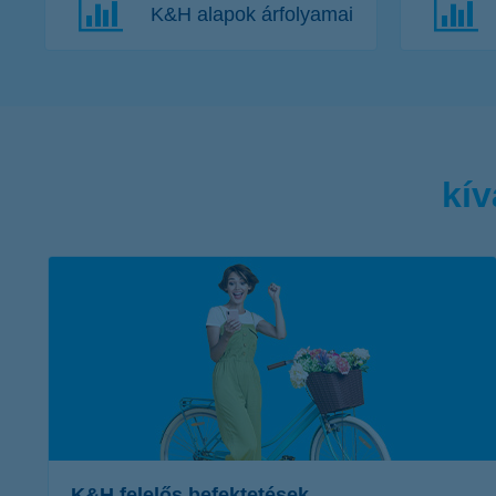
K&H alapok árfolyamai
kív
K&H felelős befektetések