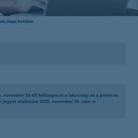
K&H token megújítás
Digitális Állampolgárság Program
ok alapja forintban
 november 10-től felfüggeszti a lakossági és a prémium
i jegyek eladására 2025. november 10. után is