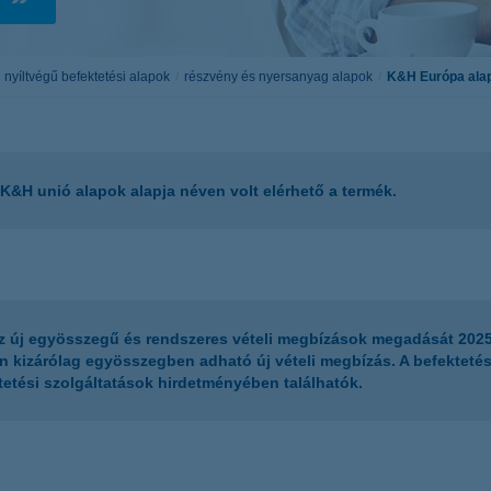
életbiztosítási csomag
 betéti kártya
K&H babaváró hitelhez
kapcsolódó csoportos
nyíltvégű befektetési alapok
részvény és nyersanyag alapok
K&H Európa alap
hitelfedezeti életbiztosítás
 K&H unió alapok alapja néven volt elérhető a termék.
az új egyösszegű és rendszeres vételi megbízások megadását 2025.
en kizárólag egyösszegben adható új vételi megbízás. A befektetés
tetési szolgáltatások hirdetményében találhatók.