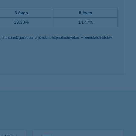
3 éves
5 éves
19,38%
14,47%
elentenek garanciát a jövőbeli teljesítményekre. A bemutatott időtáv