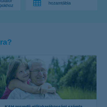
kulátor
hozamtábla
apokhoz
kra?
K&H nyugdíj-előtakarékossági számla