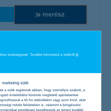
ához szükségesek. További információ a sütikről
itt
l, mint betétekkel
marketing sütik
múlt időszakban*
ek a sütik segítenek abban, hogy személyre szabott, a
togató érdeklődési körének megfelelő ajánlatainkat
goszthassuk a kh.hu weboldalon vagy azon kívül, akár
zösségi média felületeken is, valamint a böngészési
formációkat együttesen kezelhessük az ismert további