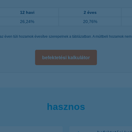
12 havi
2 éves
26,24%
20,76%
az éven túli hozamok évesítve szerepelnek a táblázatban. A múltbeli hozamok nem j
befektetési kalkulátor
hasznos