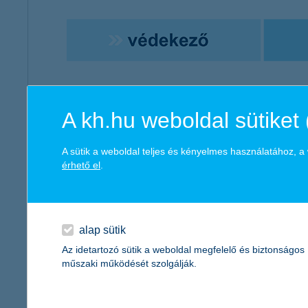
A kh.hu weboldal sütiket 
A sütik a weboldal teljes és kényelmes használatához, 
érhető el
.
a portfólió egy részeként azoknak, akik tudják, ho
a betéti kamatokat meghaladó hozamlehetőséget a 
alap sütik
az alap befekte
Az idetartozó sütik a weboldal megfelelő és biztonságos
műszaki működését szolgálják.