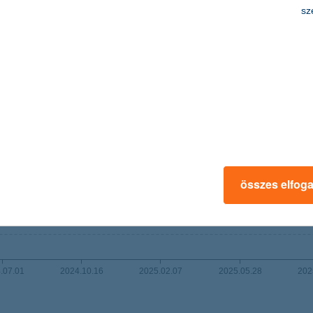
sz
összes elfog
.07.01
2024.10.16
2025.02.07
2025.05.28
202