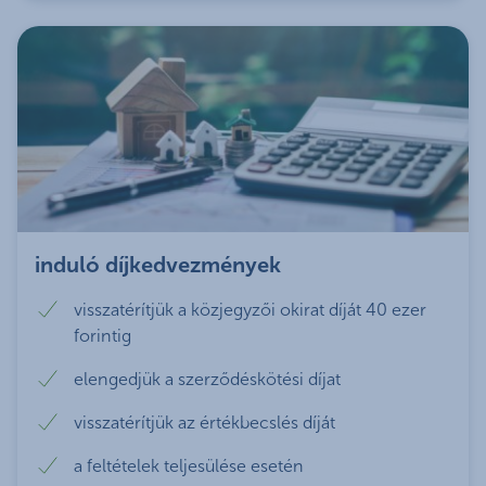
800 ezer forint
vezetett lakossági bankszámlája kerül
vagy feletti havi
30%
40%
60%
megjelölésre.
nettó jövedelem
kamatkedvezmények
Tehát döntésedet nagyban befolyásolhatja a
jogszabályi előírás a jövedelem terhelhetőségéről,
A kamatkedvezmények egymással összevonhatók,
valamint hogy mennyire fontos Neked az, hogy a
azonban nem lehet alacsonyabb, mint az aktuális
futamidő során a kamat ne változzon.
hirdetményben megjelenített minimum
kamatláb:
Kamatperiódus szempontjából
választható 5 év,
10 év vagy végig fix kamatozású hitel,
0,1% kedvezményt nyújtunk az ügyleti
amely
időszak alatt a törlesztőrészlet nem
induló díjkedvezmények
kamatból, ha a hitelhez kapcsolódó fedezeti
változik.
ingatlanra K&H lakásbiztosítást kötsz, vagy
visszatérítjük a közjegyzői okirat díját 40 ezer
már rendelkezel K&H lakásbiztosítással és a
forintig
biztosítást a hitel teljes futamideje alatt
fenntartod.
elengedjük a szerződéskötési díjat
0,2% kedvezményt nyújtunk az ügyleti
visszatérítjük az értékbecslés díját
kamatból a futamidő végéig, amennyiben
már rendelkezel rendszeres díjfizetésű K&H
a feltételek teljesülése esetén
életbiztosítással, amelynek a hitelösszeg