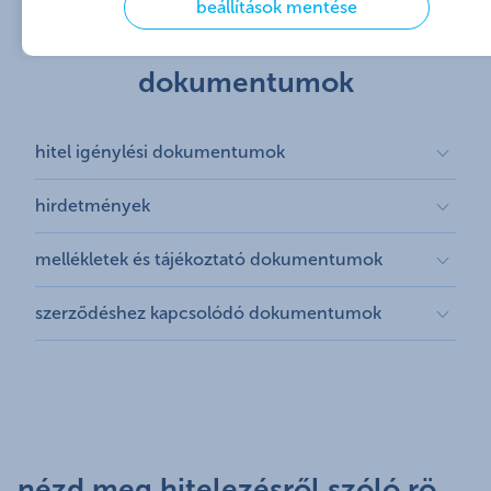
beállítások mentése
ingatlanvásárlás esetén. Fontos, hogy a 2024.
szeptember 30-án meglévő egyenleg erejéig
dokumentumok
használható fel az összeg.
Emellett szintén
2025. január 1-jétől 2025.
december 31-ig
lehetőség van az önkéntes
hitel igénylési dokumentumok
nyugdíjpénztári tagoknak meglévő jelzáloghitelük
elő-/végtörlesztésére felhasználni a megtakarításukat.
hirdetmények
Mindezzel a lehetőséggel maximum 3 alkalommal
lehet élni a tagoknak. A jogosultság vizsgálata minden
mellékletek és tájékoztató dokumentumok
esetben a pénztár feladatkörébe tartozik. Az elő-
/végtörlesztéssel érintett termékkör:
szerződéshez kapcsolódó dokumentumok
jelzálogalapú lakáshitel
ingatlanfedezetű személyi hitel
lakáscélú munkáltatói kölcsön
Sőt, a meglévő lakáshiteled havi törlesztőrészletét is
fizetheted az önkéntes nyugdíjpénztárból és még
nézd meg hitelezésről szóló rövid filmeinket!