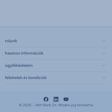
rólunk
rólunk megnyitása
hasznos információk
cégcsoport
pénzügyi tippek
ügyfélvédelem
kapcsolat
K&H fejlesztői portál
fizetési moratórium
feltételek és kondíciók
jogi nyilatkozat
biztonságos online fizetés
„Kamatstop” rendelet
feltételek és kondíciók megnyitása
adatvédelem
pénzpiaci közvetítők regisztrációja
panaszkezelés
hirdetmények / díjjegyzékek
cookie szabályzat
fenntarthatósággal kapcsolatos közzétételek
gyűjtőszámlahitel információk
© 2026 – K&H Bank Zrt. Minden jog fenntartva
általános szerződési feltételek
karrier