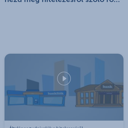
felújítási munkálatokat is finanszírozhatsz belőle az
alábbiak szerint:
Lakás, ház vagy
Ház
telek vételárának
vagy
Ottho
kifizetése vagy
lakás
felújítá
annak
építése,
kiegészítése
bővítése
Hány alkalommal
igényelhető
lakáscélú
Maximum hár
felhasználásra a
pénztári
megtakarítás?
Milyen
finanszírozással
Elő- és
lehet igénybe
Csak utóf
utófinanszírozás
venni (elő- vagy
utófinanszírozás)