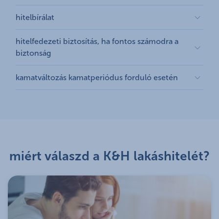
nem állsz csődvédelem alatt,
elengedjük, visszatérítjük, illetve átvállaljuk a
ingyenes kamatperiódus-váltás a futamidő
igényelhető kölcsön összege:
2–100 millió forint
Azt, hogy fix vagy változó kamatozású
nem állsz munkahelyi próbaidő alatt,
következő induló költségeket:
hitelbírálat
során kamatperiódus váltáskor
lakáshitel mellett dönts, jogszabályi feltételek
valamely adós vagy adóstárs jövedelme
hitelkamatok:
a választott kamatperiódustól
maximális finanszírozási arány (vagyis a
elengedjük a teljes
díjmentes előtörlesztési lehetőség naptári
is befolyásolhatják. Célja, hogy a hitelfelvevő
legalább havi nettó 150 000 forint,
hitelfedezeti biztosítás, ha fontos számodra a
függ:
hitelösszeg és a fedezetként felajánlott
szerződéskötési/folyósítási díjat
évente legfeljebb két alkalommal, melynek
kisebb mértékben tudjon kockázatos (változó
a futamidő során nem töltöd be a 75.
biztonság
ingatlan forgalmi értékének aránya) elérheti
átvállaljuk a teljes értékbecslés/műszaki
maximális mértéke évente legfeljebb kéthavi
kamatozású) hitellel eladósodni.
5 éves kamatperiódus esetén:
Az irányadó
életéved (amennyiben igen, szükséged van
a 80%-ot
Ha fontos számodra, hogy hiteltörlesztésed
ellenőrzés díját egy ingatlanra vonatkozóan
törlesztő-részlet összege, évente két
jogszabály (32/2014.(IX.10.) MNB rendelet) célja a
kamatperióduson belül fix kamat és
egy adóstársra),
kamatváltozás kamatperiódus forduló esetén
a termék igénybevételéhez vagyonbiztosítás
váratlan esemény (munkanélküliség,
az első alkalommal
alkalommal történő előtörlesztés esetén
túlzott eladósodottság elkerülése.
törlesztőrészlet
az ingatlan tulajdonosa vagy.
szükséges
keresőképtelenség, maradandó
átvállaljuk a tulajdoni lap és amennyiben
5 vagy 10 éves kamatperiódusok esetén:
alkalmanként maximum egy havi
10 éves kamatperiódus esetén:
Itt olvashatsz az MNB tájékoztatójáról a változó
Ha adóstársat vonsz be, akkor az összes
egészségkárosodás, haláleset) esetén is
szükséges, a térképmásolat díját (ha az a
törlesztőrészletet kitevő összeg lehet
kamatperióduson belül fix kamat és
A kamatláb értéke a kamatperiódus forduló
kamatozású hitelek kamatkockázatával
igénylőnek meg kell felelnie a fenti feltételeknek.
biztonsággal tudd teljesíteni, újonnan igényelt
TakarNet rendszerből lehívható, 1 ingatlanra
a kiváltott kölcsönnel kapcsolatos
törlesztőrészlet
alkalmával a kamatváltoztatási mutatónak
kapcsolatosan, illetve itt a lakáshitelek
kölcsönödhöz válaszd a kapcsolódó
K&H jelzálog
vonatkozóan és maximum 2 tulajdoni lap és
végtörlesztési díjat beépítjük a kiváltott
végig fix kamatozású hiteleink esetében: a
A tájékoztatás nem teljeskörű. Az általános
megfelelően változik. A kamatváltoztatási mutató
kamatkockázatairól.
hitelfedezeti biztosítás
t. A választható törlesztési
1 térképmásolat esetén)
hitelbe, így azt nem kell önerőből
teljes futamidő alatt fix kamat
igénylési feltételeket a lakossági hitel
egy olyan, a bank által nem befolyásolható, tőle
biztosítás havi díja a törlesztőrészlet mindössze
miért válaszd a K&H lakáshitelét?
visszatérítjük maximum 40 000 forint
megfinanszíroznod
Az alábbi táblázatban láthatod, hogy
adott
termékekhez kapcsolódó"5. sz. függelék a
független és általa el nem hárítható
a kölcsön futamideje:
választott
6,4%-a. A biztosítási szolgáltatást a K&H Biztosító
összegig a közjegyzői okirat díját sikeres
nincs további havonta fizetendő költség
jövedelmi szint mellett, és az újonnan felvenni
lakossági hitel Hirdetményekhez" című
körülményekben bekövetkező változást objektív
kamatperiódustól függ:
nyújtja.
folyósítás esetén, amennyiben
(például kezelési költség) az ügyleti kamaton
szándékozott hitel kamatperiódusa alapján, az
dokumentumban találod. További részletekről
módon kifejező, a kamatmódosítás számításának
számlavezetéssel [K&H kényelmi, K&H
felül
igazolt jövedelem legfeljebb mekkora része
5 éves kamatperiódus esetén: 5–30 év
érdeklődj hitelszakértőnktől telefonon vagy kérj
alapjául szolgáló és a nyilvánosság számára
maximum, K&H kényelmi plusz
futamidő-hosszabbítással a törlesztőrészlet
fordítható hiteltörlesztésekre
10 éves kamatperiódus esetén: 15–30 év
.
visszahívást.
hozzáférhető viszonyszám. Alkalmazása esetén a
számlacsomag vagy K&H prémium
tovább csökkenhet
a futamidő végéig fix kamatozás esetén: 5 és