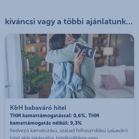
kíváncsi vagy a többi ajánlatunkra?
K&H babaváró hitel
THM kamattámogatással: 0,6%, THM
kamattámogatás nélkül: 9,3%
Kedvező kamatozású, szabad felhasználású babaváró
hitel akár lakáscélra, hitelkiváltásra vagy