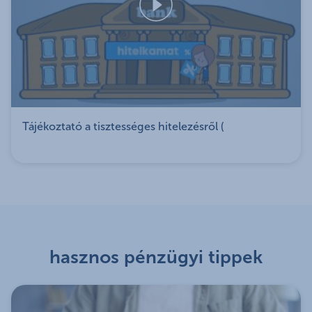
az adásvételi
A pénztár tagja vagy há
szerződésen,
hitelszerződésen,
illetve a számlán?
Tájékoztató a tisztességes hitelezésről (
hasznos pénzügyi tippek