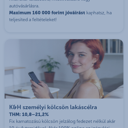
autóvásárlásra.
Maximum 160 000 forint jóváírást
kaphatsz, ha
teljesíted a feltételeket!
K&H személyi kölcsön lakáscélra
THM: 10,8–21,2%
Fix kamatozású kölcsön jelzálog fedezet nélkül akár