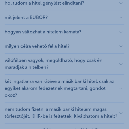
napot biztosítunk
. Ajánlatunk 15 napig
hol tudom a hiteligénylést elindítani?
érvényes.
TeleCenteren keresztül, bankfiókban, interneten
mit jelent a BUBOR?
SMS-t küldünk a hitelbírálati döntésről
keresztül is
A BUBOR (Budapesti Bankközi Forint Hitelkamatláb) a
hogyan változhat a hitelem kamata?
jegybanki alapkamat mértékével összefüggésben
változik.
A referencia-kamatláb, valamint az alkalmazandó
milyen célra vehető fel a hitel?
kamatváltoztatási mutató változása kétirányú lehet: a
piaci hatásoknak megfelelően nőhet és csökkenhet.
Forint alapú lakáscélú jelzáloghitel kiváltására.
válófélben vagyok, megoldható, hogy csak én
Amennyiben a referencia kamat, illetve a
maradjak a hitelben?
kamatváltozatási mutató értéke emelkedik, akkor nő az
ahhoz igazított jelzáloghitel ügyleti kamata
Ilyen esetekben a hitelben maradó szereplő kivásárolja
két ingatlanra van rátéve a másik banki hitel, csak az
is.Ellenkező esetben pedig a referencia-kamatláb,
a másik felet, vagyis ez nem számít hitelkiváltásnak. A
egyiket akarom fedezetnek megtartani, gondot
valamint arra tekintettel az ügyleti kamat csökken. A
részletfeltételek megismerése érdekében
kérj
okoz?
referencia-kamatlábhoz kötött kamatozás - mint
visszahívást
vagy
foglalj időpontot
!
amilyen a BUBOR– alkalmazása azt eredményezi,
Alapeseten az ingatlan aktuális forgalmi értékének
nem tudom fizetni a másik banki hitelem magas
hogy a jelzáloghitel ügyleti kamata - a
80%-ig hitelez a bank. Ha a hitelben maradó fedezet
törlesztőjét, KHR-be is feltettek. Kiválthatom a hitelt?
kamatkedvezményre való jogosultság megszűnése,
ennek megfelel, továbbá a többi igénylési feltételt is
illetőleg visszanyerése eseteinek kivételével - mindig a
teljesíted, akkor kaphatsz hitelt.
A KHR-ben negatív információval rendelkező