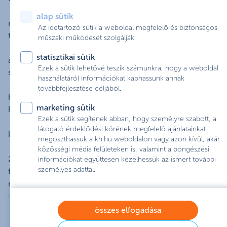
csökken 3%-ra illetve emelkedik 9%-ra.
alap sütik
Hitelkiváltáskor csak az új hitel törlesztőjével és a nem
magasabb összeget lehet-e felvenni, mint a
Az idetartozó sütik a weboldal megfelelő és biztonságos
kiváltandó meglévő hitelek törlesztőjével számolja a
tőketartozás?
műszaki működését szolgálják.
Bank a JTM-et.
Nem, csak a fennálló hiteltartozás váltható ki új hitellel.
statisztikai sütik
árverésen venném az ingatlant, az hitelkiváltásnak
Ezek a sütik lehetővé teszik számunkra, hogy a weboldal
számít-e?
használatáról információkat kaphassunk annak
továbbfejlesztése céljából.
Árverésen vásárolt ingatlanra nem nyújt lakáshitelt a
haláleset miatt kiskorúak is tulajdonosok, így
Bank.
marketing sütik
kiváltható a hitel?
Ezek a sütik segítenek abban, hogy személyre szabott, a
Igen kiváltható, de ezesetben gyámhatósági
látogató érdeklődési körének megfelelő ajánlatainkat
külföldön felvett hitel kiváltása lehetséges?
megoszthassuk a kh.hu weboldalon vagy azon kívül, akár
jóváhagyásra lesz szükség.
közösségi média felületeken is, valamint a böngészési
Lakáscélú jelzáloghitellel nem váltható ki külföldön
2025-től önerőként vagy elő-/végtörlesztésre is
információkat együttesen kezelhessük az ismert további
felvett hitel. Külföldi hitelek kiváltására a K&H személyi
személyes adattal.
felhasználhatom az önkéntes nyugdíjpénztári
kölcsöneit ajánljuk.
megtakarításomat?
Igen,
2025. január 1-jétől 2025. december 31-ig
összes elfogadása
lehetőség van az önkéntes nyugdíjpénztári
megtakarításokat is felhasználni önerőként