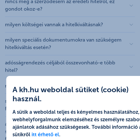
nincs meg a szerződésem az eredeti hitelről, ez
piaci kamatszinteknek megfelelően változik. A
személyeknek (adósnak és adóstársnak) a K&H Bank
gondot okoz-e?
kamatváltoztatási mutatónak megfelelő ügyleti
nem nyújt hitelt.
kamatmódosítás is objektív, a bank által nem
Igen, szükség van az eredeti kölcsönszerződés a
milyen költségei vannak a hitelkiváltásnak?
befolyásolható értékeken alapul, a független
hitelkiváltáshoz, mert az tartalmazza, hogy lakáscélú-e
körülmények változását követi.
a kiváltandó hitel.
Mint minden új lakáshitel igénylésnek, a lakáscélú hitel
milyen speciális dokumentumokra van szükségem
kiváltásának is vannak induló költségei: értékbecslési
Az ügyleti kamatszint változása a referencia kamat,
hitelkiváltás esetén?
díj, közjegyzői okiratba foglalási díj költsége,
valamint a kamatváltoztatási mutató értékének
stb.
Tekintsd meg induló díj akciónkat itt!
Szükséged lesz egy 30 napnál nem régebbi fennálló
változásából eredően akár számottevő is lehet, amely
adósságrendezés céljából összevonható-e több
tartozás igazolásra, valamint az eredeti
jelentős mértékben emelheti vagy csökkentheti a
hitel?
hitelszerződésre is.
fizetendő havi törlesztőrészletet az adott
Személyi kölcsön és jelzáloghitel nem vonható össze,
kamatperiódus fordulót követően.
milyen hiteleket lehet kiváltani?
Ha csak szerződéskötéskor nyújtod be a fennálló
A kh.hu weboldal sütiket (cookie)
de két lakáscélú jelzáloghitel összevonható.
tartozásigazolást, akkor a KHR alapján fennálló
Példával szemléltetjük a törlesztőrészlet változását egy
használ.
Csak lakáscélú jelzáloghitelt lehet kiváltani
szükséges-e, hogy ugyanaz az ingatlan legyen a
tartozás legfeljebb 112%-a lehet a hitelösszeg
olyan esetben, amikor az ügyleti kamat 3
jelzáloghitellel. Nem lakáscélú hitelek kiváltására a K&H
fedezet?
Ha befogadásra és folyósításra is benyújtod a
százalékponttal csökken illetve 3 százalékponttal nő a
A sütik a weboldal teljes és kényelmes használatához,
személyi kölcsöneit ajánljuk.
fennálló tartozásigazolást, a hitel összege a
referencia kamat változásból adódóan.
webhelyforgalmunk elemzéséhez és személyre szabo
Nem szükséges, amennyiben a fennálló hiteltartozás
befogadáskori fennálló tartozásigazoláson
a jövedelemarányos törlesztési mutató (JTM)
ajánlatok adásához szükségesek. További információ 
nem éri el az új fedezet forgalmi értékének 80%-át.
A példában 5 millió forint hitelösszeget vettünk alapul
szereplő összeg 102%-a lehet maximum.
számításakor a kiváltandó hitelt törlesztőrészletét is
sütikről
itt érhető el
.
20 éves futamidővel 6% ügyleti kamat mellett, amely
figyelembe veszi a Bank?