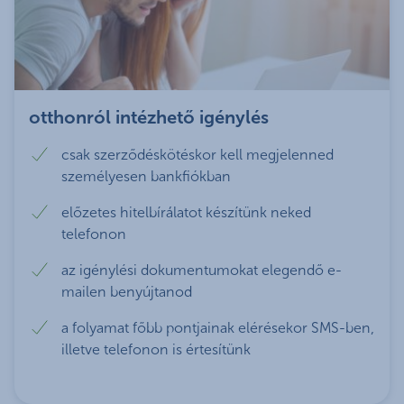
kamat csakis kizárólag a bankon kívül álló okok
számla- és szolgáltatáscsomag]
lakástakarék-pénztári megtakarításból
kamatperiódus
20 év között
esetében kerülhet megváltoztatásra pozitív vagy
rendelkezel, és a szerződéskötéstől
történő elő/végtörlesztés díjmentes
legalább
negatív irányba. Ennek a mutatónak az
legalább
számított 5 évig megtartod, vagy
havi nettó
5 év, de
alkalmazhatóságát, illetve összetevői mértékét
mindig tudod, hogy hol tart az igénylés a
kevesebb,
10 év
újonnan nyitsz számlavezetési
jövedelem mértéke
kevesebb,
minden esetben az MNB határozza meg és teszi
folyamatban
mint 5 év
vagy
szolgáltatást [K&H kényelmi plusz vagy
(adós és adóstárs
mint 10
közzé. A bankok kizárólag a mutató értéke alapján
végig fix
otthonról intézhető igénylés
K&H prémium számla- és
esetén ügyfelek
év
Új
SMS szolgáltatásunkkal nyomon tudod
változtathatnak a kamat mértékén mind pozitív,
szolgáltatáscsomag], és a
összesített igazolt
követni
, hogy éppen milyen státuszban tart a
esetén a jövedelem
mind negatív irányba.
csak szerződéskötéskor kell megjelenned
szerződéskötéstől számított 5 évig
jövedelme)
jelzáloghitel kérelmed, hogyan tervezhetsz, mire
legfeljebb ekkora része
személyesen bankfiókban
megtartod
a futamidő végéig fix kamatozású hitelek
számíthatsz – mindezt
díjmentesen
!
fordítható hiteltörlesztésekre
esetén:
előzetes hitelbírálatot készítünk neked
(%-ban)
Az akció keretében a K&H Bank által elengedett,
értékbecslés megrendelése
telefonon
800 ezer forint
átvállalt, illetve visszatérített díjak és költségek
A kamatláb értéke és ezáltal a törlesztőrészlet a
pozitív döntés a hitelkérelemről
alatti havi nettó
25%
35%
50%
visszatérítendők, amennyiben a szerződéskötéstől
futamidő végéig változatlan.
hitelszerződés tervezetének elkészülte
az igénylési dokumentumokat elegendő e-
jövedelem
számított 2 éven belül a hitel nem lakás-
hitelfolyósítás megtörténte
mailen benyújtanod
takarékpénztári megtakarításból kerül
800 ezer forint
végtörlesztésre, vagy 2 éven belül legalább a
alatti havi nettó
a folyamat főbb pontjainak elérésekor SMS-ben,
25%
35%
60%
kölcsönösszeg 50%-ig előtörlesztésre, illetve
jövedelem zöld
illetve telefonon is értesítünk
Bankon kívül álló okokból felmondásra kerül, vagy
hitelcél esetén
törlesztőszámlaként nem az ügyfél Banknál