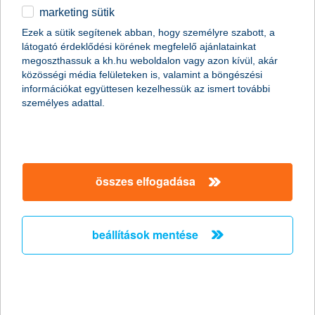
illetve az aktuális számlaegyenlegről. Cikkünkben
marketing sütik
egyéb
összeszedtük a legfontosabb tudnivalókat a
bankszámlakivonattal kapcsolatban, illetve kitérünk arra is,
Ezek a sütik segítenek abban, hogy személyre szabott, a
milyen előnyökkel jár az elektronikus bankszámlakivonat.
látogató érdeklődési körének megfelelő ajánlatainkat
English
megoszthassuk a kh.hu weboldalon vagy azon kívül, akár
közösségi média felületeken is, valamint a böngészési
információkat együttesen kezelhessük az ismert további
személyes adattal.
összes elfogadása
beállítások mentése
minden, amit a bankszámlakivonatról tudni érdemes
A vonatkozó jogszabályok előírják, hogy a pénzintézeteknek
legalább havonta egy alkalommal bankszámlakivonatot kell az
ügyfeleik rendelkezésére bocsátaniuk. Ha az adott hónapban
nem történt tranzakció, akkor a következő művelet időszakában