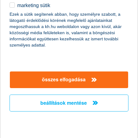
segítséget kaphatnak kiegészítő felelősségbiztosításokon
marketing sütik
egyéb
keresztül. Egy biztos, nem érdemes elhagyni a
lakásbiztosítást: az internetezők két-harmadának otthonát
Ezek a sütik segítenek abban, hogy személyre szabott, a
érte már kár.
látogató érdeklődési körének megfelelő ajánlatainkat
English
megoszthassuk a kh.hu weboldalon vagy azon kívül, akár
közösségi média felületeken is, valamint a böngészési
információkat együttesen kezelhessük az ismert további
személyes adattal.
összes elfogadása
beállítások mentése