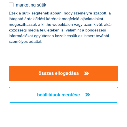
marketing sütik
egyéb
Ezek a sütik segítenek abban, hogy személyre szabott, a
látogató érdeklődési körének megfelelő ajánlatainkat
English
megoszthassuk a kh.hu weboldalon vagy azon kívül, akár
közösségi média felületeken is, valamint a böngészési
információkat együttesen kezelhessük az ismert további
személyes adattal.
Az utóbbi hónapokban sorra érkeztek a viharok erős széllel,
összes elfogadása
tetemes mennyiségű csapadékkal, amelyek rengeteg
lakóingatlanban tettek kárt. A K&H Biztosítónál a viharokhoz
köthető kárbejelentések száma 2015. első nyolc hónapjában
meghaladta a 2500-at, a kárkifizetések összege pedig 92 millió
beállítások mentése
forintra rúgott.
10-ből 7 lakásnak van biztosítása
A magyar lakásállomány többségében felkészült például a
viharokra és a többi, lakásban elképzelhető káreseményre, a
GfK piackutató társaság idei felmérése szerint ugyanis tízből hét